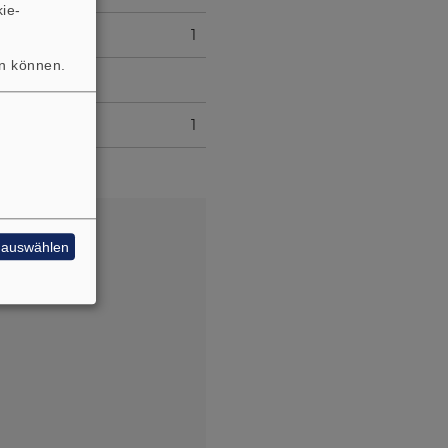
ie-
1
en können.
1
e auswählen