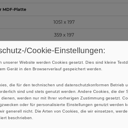
r MDF-Platte
1051 x 197
359 x 197
270 x 197
chutz-/Cookie-Einstellungen:
100 x 197
 unserer Website werden Cookies gesetzt. Dies sind kleine Textda
hrem Gerät in den Browserverlauf gespeichert werden.
60 x 197
kies, die für den technischen und datenschutzkonformen Betrieb 
500 x 197
rderlich sind und stets genutzt werden. Andere Cookies, die der St
 dienen, werden nur mit Ihrer vorherigen Zustimmung gesetzt. Co
43 x 197
gzwecken oder für personalisierte Einstellungen genutzt werden k
ir generell nicht. Die Arten von Cookies, die wir einsetzen, werde
378 x 197
liert beschrieben.
378 x 1150