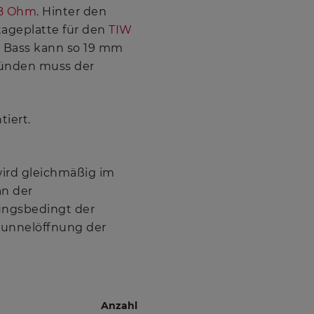
 8 Ohm
. Hinter den
tageplatte für den
TIW
r Bass kann so 19 mm
Gründen muss der
iert.
wird gleichmäßig im
an der
llungsbedingt der
 Tunnelöffnung der
Anzahl