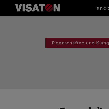
Haup
PRO
Direkt
Suche
zum
Inhalt
Eigenschaften und Klan