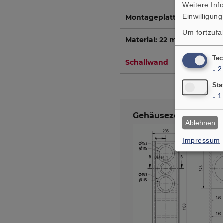
Weitere Inf
Einwilligung
Montageplatte für TT
Um fortzufa
Material: 22 mm Span- ode
Tec
Schallwand
↓
2
Sta
↓
1
Gehäusezeichnung
Ablehnen
Impressum