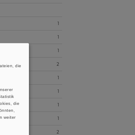
1
1
1
2
teien, die
1
unserer
1
atistik
okies, die
1
önnten,
n weiter
1
2