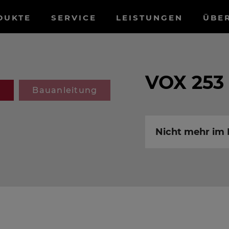
tnavigation
DUKTE
SERVICE
LEISTUNGEN
ÜBE
VOX 253
g
Bauanleitung
Nicht mehr i