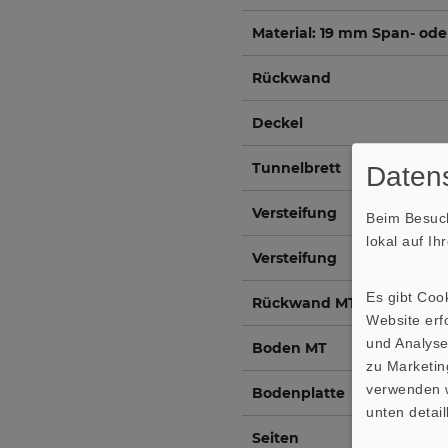
Material: 19 mm Span- ode
Rückwand
Deckel
Tunnelbrett
Datens
Versteifung
Beim Besuch
lokal auf I
Versteifung
Es gibt Coo
Rückwand MT
Website erfo
und Analyse
Boden MT
zu Marketin
verwenden w
Bodenplatte
unten detail
Seiten