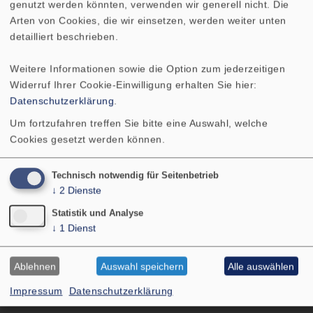
genutzt werden könnten, verwenden wir generell nicht. Die
Arten von Cookies, die wir einsetzen, werden weiter unten
VISATON GmbH & Co. KG
detailliert beschrieben.
Ohligser Str. 29-31
42781 Haan
Weitere Informationen sowie die Option zum jederzeitigen
Deutschland
Widerruf Ihrer Cookie-Einwilligung erhalten Sie hier:
Tel.: 02129 552-0
Datenschutzerklärung
.
E-Mail: visaton@visaton.com
Um fortzufahren treffen Sie bitte eine Auswahl, welche
Cookies gesetzt werden können.
PRODUKTE
SERVICE
LEISTUNGEN
Technisch notwendig für Seitenbetrieb
↓
2
Dienste
ÜBER UNS
SHOP
Statistik und Analyse
↓
1
Dienst
AGB
IMPRESSUM
Ablehnen
Auswahl speichern
Alle auswählen
DATENSCHUTZ
Impressum
Datenschutzerklärung
KONTAKT