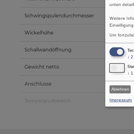
unten detail
Schwingspulendurchmesser
Weitere Inf
Einwilligung
Wickelhöhe
Um fortzufa
Schallwandöffnung
Tec
↓
2
Gewicht netto
Sta
↓
1
Anschlüsse
Ablehnen
Impressum
Temperaturbereich