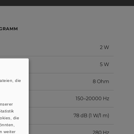
AGRAMM
2 W
5 W
teien, die
8 Ohm
150–20000 Hz
unserer
atistik
78 dB (1 W/1 m)
okies, die
önnten,
n weiter
280 Hz