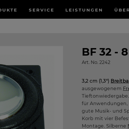
tnavigation
DUKTE
SERVICE
LEISTUNGEN
ÜBE
BF 32 - 
Art. No.
2242
3,2 cm (1,3")
Breitb
ausgewogenem
Fr
Tieftonwiedergabe
für Anwendungen, 
gute Musik- und S
Korb mit vier Befe
Montage. Silberne