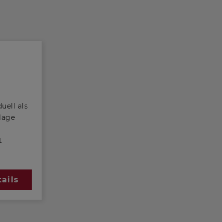
uell als
lage
t
 die
ails
hm
,
ich
ails wie