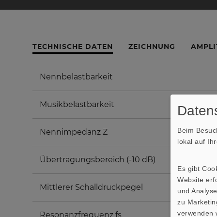
TECHNISCHE DATEN
ZEICHNUNG
AMPLI
Nennbelastbarkeit
Musikbelastbarkeit
Datens
Beim Besuch
Nennimpedanz Z
lokal auf I
Übertragungsbereich (-10 dB)
Es gibt Coo
Website erfo
Mittlerer Schalldruckpegel
und Analyse
zu Marketin
verwenden w
Resonanzfrequenz fs