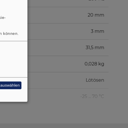
20 mm
ie-
3 mm
en können.
31,5 mm
0,028 kg
Lötösen
e auswählen
-25 ... 70 °C