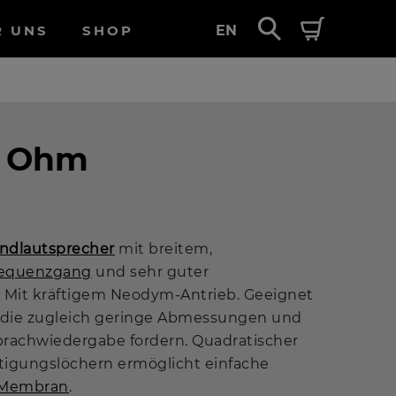
R UNS
SHOP
EN
8 Ohm
andlautsprecher
mit breitem,
equenzgang
und sehr guter
. Mit kräftigem Neodym-Antrieb. Geeignet
die zugleich geringe Abmessungen und
prachwiedergabe fordern. Quadratischer
stigungslöchern ermöglicht einfache
Membran
.