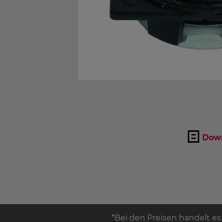
Down
*Bei den Preisen handelt es