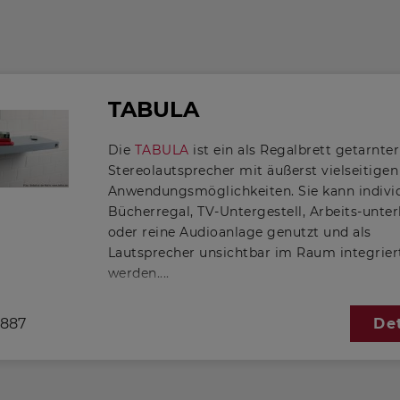
TABULA
Die
TABULA
ist ein als Regalbrett getarnter
Stereolautsprecher mit äußerst vielseitigen
Anwendungsmöglichkeiten. Sie kann individ
Bücherregal, TV-Untergestell, Arbeits-unter
oder reine Audioanlage genutzt und als
Lautsprecher unsichtbar im Raum integrier
werden.
Den Hauptteil der Wiedergabe übernehmen
5887
Det
Miniaturbreitbandlautsprecher
BF 32 - 8 O
welche trotz geringer Abmessung erstaunl
erwachsen klingen und mit technischen Det
Aluminiummembran und Neodymmagnet