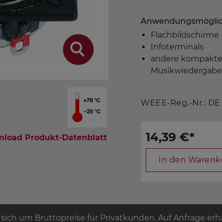
Anwendungsmöglic
Flachbildschirme 
Infoterminals
andere kompakte
Musikwiedergab
WEEE-Reg.-Nr.: DE
14,39 €
*
load Produkt-Datenblatt
In den Warenk
 sich um Bruttopreise für Privatkunden. Auf Anfrage erhal