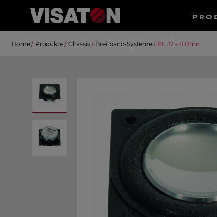
Haup
PRO
Direkt
Suche
Home
/
Produkte
/
Chassis
/
Breitband-Systeme
/
BF 32 - 8 Ohm
zum
Inhalt