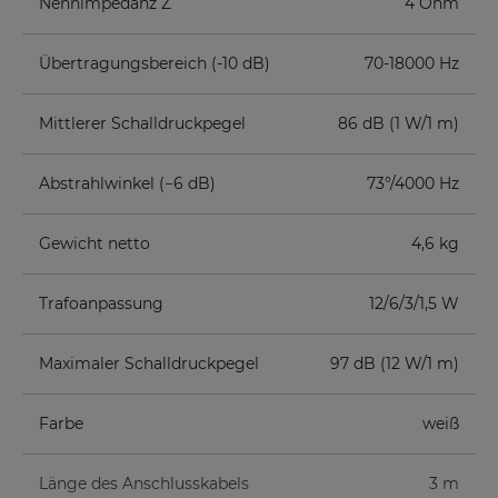
Nennimpedanz Z
4 Ohm
Übertragungsbereich (-10 dB)
70-18000 Hz
Mittlerer Schalldruckpegel
86 dB (1 W/1 m)
Abstrahlwinkel (−6 dB)
73°/4000 Hz
Gewicht netto
4,6 kg
Trafoanpassung
12/6/3/1,5 W
Maximaler Schalldruckpegel
97 dB (12 W/1 m)
Farbe
weiß
Länge des Anschlusskabels
3 m