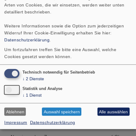
*Bei den Preisen handelt es sich um Bruttopreise
Arten von Cookies, die wir einsetzen, werden weiter unten
detailliert beschrieben.
für Privatkunden. Auf Anfrage erhalten Sie die
Industriepreise.
Weitere Informationen sowie die Option zum jederzeitigen
Widerruf Ihrer Cookie-Einwilligung erhalten Sie hier:
Datenschutzerklärung
.
Um fortzufahren treffen Sie bitte eine Auswahl, welche
TECHNISCHE DATEN
ZEICHNUNG
Cookies gesetzt werden können.
AMPLITUDEN- UND
Technisch notwendig für Seitenbetrieb
IMPEDANZFREQUENZGANG
↓
2
Dienste
RICHTDIAGRAMM
Statistik und Analyse
↓
1
Dienst
Nennbelastbarkeit
50 W
Ablehnen
Auswahl speichern
Alle auswählen
Musikbelastbarkeit
70 W
Impressum
Datenschutzerklärung