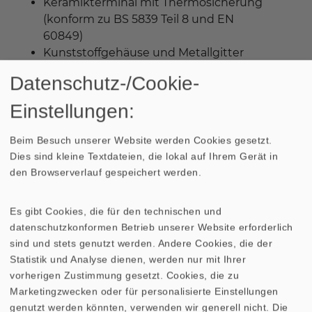
Keramikterminal mit Thermosicherung
(konform zu BS 5839 Teil 8 und EN
60849)
Kunststoffgehäuse und Metallgitter
100-V-Übertrager
Datenschutz-/Cookie-
Einstellungen:
WEEE-Reg.-Nr.: DE 79837685
Beim Besuch unserer Website werden Cookies gesetzt.
Dies sind kleine Textdateien, die lokal auf Ihrem Gerät in
484,48 €
*
den Browserverlauf gespeichert werden.
In den Warenkorb
Es gibt Cookies, die für den technischen und
datenschutzkonformen Betrieb unserer Website erforderlich
Industriepreis anfordern
sind und stets genutzt werden. Andere Cookies, die der
Statistik und Analyse dienen, werden nur mit Ihrer
vorherigen Zustimmung gesetzt. Cookies, die zu
Marketingzwecken oder für personalisierte Einstellungen
genutzt werden könnten, verwenden wir generell nicht. Die