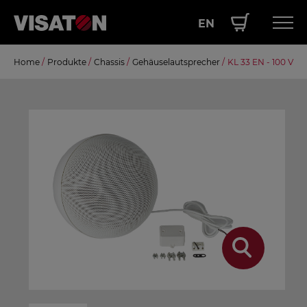
EN
Direkt
Home
/
Produkte
/
Chassis
/
Gehäuselautsprecher
/
KL 33 EN - 100 V
Hauptnavigation
PRODUKTE
zum
Inhalt
SERVICE
LEISTUNGEN
ÜBER UNS
SHOP