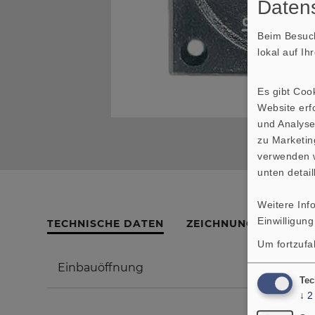
Datens
Beim Besuch
lokal auf I
Es gibt Coo
Website erfo
und Analyse
zu Marketin
verwenden w
unten detail
Weitere Inf
Einwilligung
TECHNISCHE DATEN
ZEICHNUNG
Um fortzufa
Einbauöffnung
Tec
↓
2