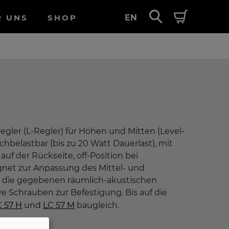
R UNS
SHOP
EN
egler (L-Regler) für Höhen und Mitten (Level-
ochbelastbar (bis zu 20 Watt Dauerlast), mit
auf der Rückseite, off-Position bei
gnet zur Anpassung des Mittel- und
 die gegebenen räumlich-akustischen
ive Schrauben zur Befestigung. Bis auf die
C 57 H
und
LC 57 M
baugleich.