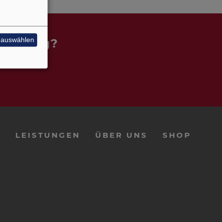
e auswählen
n Lösung?
E
LEISTUNGEN
ÜBER UNS
SHOP