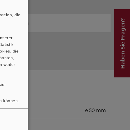
 79837685
teien, die
Haben Sie Fragen?
m Programm
unserer
atistik
okies, die
önnten,
n weiter
ie-
en können.
ø 50 mm