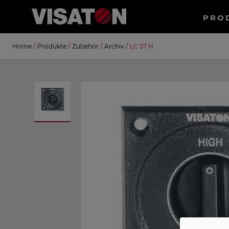
Haup
PRO
Direkt
Suche
Home
/
Produkte
/
Zubehör
/
Archiv
/
LC 57 H
zum
Inhalt