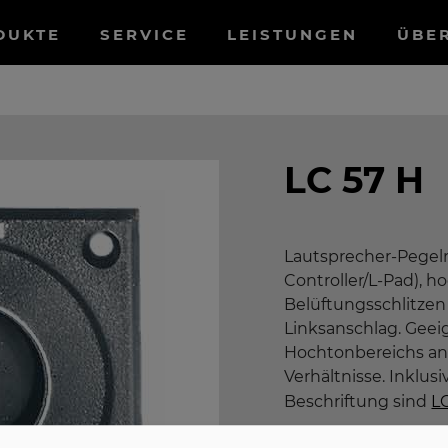
tnavigation
DUKTE
SERVICE
LEISTUNGEN
ÜBE
LC 57 H
Lautsprecher-Pegelr
Controller/L-Pad), h
Belüftungsschlitzen 
Linksanschlag. Geei
Hochtonbereichs an
Verhältnisse. Inklus
Beschriftung sind
L