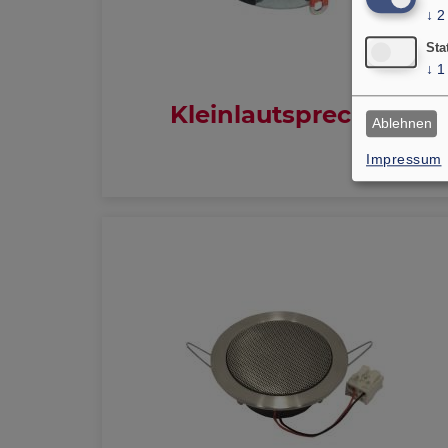
↓
2
Sta
↓
1
Kleinlautsprecher
Ablehnen
Impressum