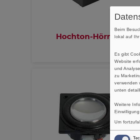
Datens
Beim Besuch
Hochton-Hörner
lokal auf I
Es gibt Coo
Website erfo
und Analyse
zu Marketin
verwenden w
unten detail
Weitere Inf
Einwilligung
Um fortzufa
Tec