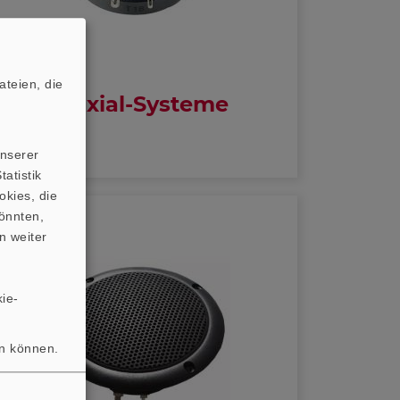
teien, die
Koaxial-Systeme
unserer
atistik
okies, die
önnten,
n weiter
ie-
en können.