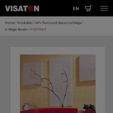
EN
Direkt
Home
/
Produkte
/
HiFi-/Surround-Bauvorschläge
/
Hauptnavigation
PRODUKTE
zum
2-Wege-Boxen
/
PORTRAIT
Inhalt
SERVICE
LEISTUNGEN
ÜBER UNS
SHOP