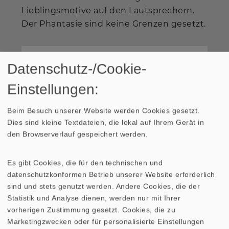
Lieblingsmotive auf den Lautsprechern.
Der Phantasie sind keine Grenzen gesetzt.
214,20 € (Paar)
Datenschutz-/Cookie-
In den Warenkorb
Einstellungen:
Beim Besuch unserer Website werden Cookies gesetzt.
Dies sind kleine Textdateien, die lokal auf Ihrem Gerät in
den Browserverlauf gespeichert werden.
*Bei den Preisen handelt es sich um Bruttopreise
Es gibt Cookies, die für den technischen und
für Privatkunden.
datenschutzkonformen Betrieb unserer Website erforderlich
sind und stets genutzt werden. Andere Cookies, die der
Statistik und Analyse dienen, werden nur mit Ihrer
vorherigen Zustimmung gesetzt. Cookies, die zu
Presse
Marketingzwecken oder für personalisierte Einstellungen