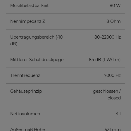
Musikbelastbarkeit
80 W
Nennimpedanz Z
8 Ohm
Übertragungsbereich (-10
80–22000 Hz
dB)
Mittlerer Schalldruckpegel
84 dB (1 W/1 m)
Trennfrequenz
7000 Hz
Gehäuseprinzip
geschlossen /
closed
Nettovolumen
4 l
Außenmaß Höhe
521 mm