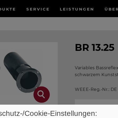
tnavigation
DUKTE
SERVICE
LEISTUNGEN
ÜBE
BR 13.25
Variables Bassrefle
schwarzem Kunstst
WEEE-Reg.-Nr.: DE
Nicht mehr i
chutz-/Cookie-Einstellungen:
load Produkt-Datenblatt