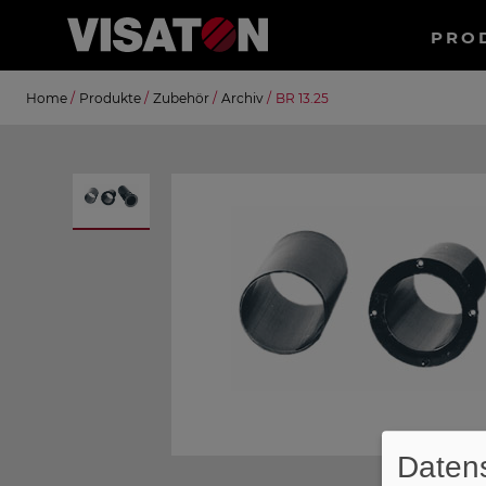
Haup
PRO
Direkt
Suche
Home
/
Produkte
/
Zubehör
/
Archiv
/
BR 13.25
zum
Inhalt
Datens
Down