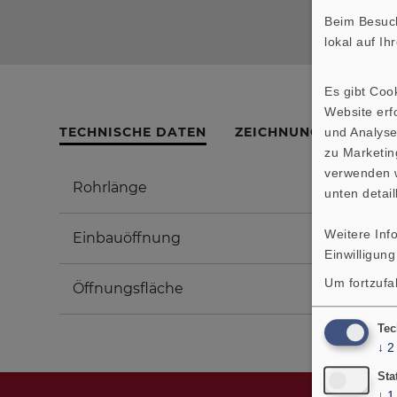
Beim Besuch
lokal auf I
Es gibt Coo
Website erfo
TECHNISCHE DATEN
ZEICHNUNG
und Analyse
zu Marketin
verwenden w
Rohrlänge
unten detail
Weitere Inf
Einbauöffnung
Einwilligung
Um fortzufa
Öffnungsfläche
Tec
↓
2
Sta
↓
1