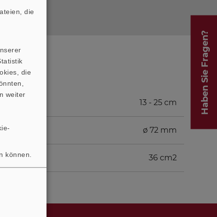
teien, die
Haben Sie Fragen?
unserer
atistik
okies, die
önnten,
n weiter
13 - 25 cm
ie-
ø 72 mm
en können.
36 cm2