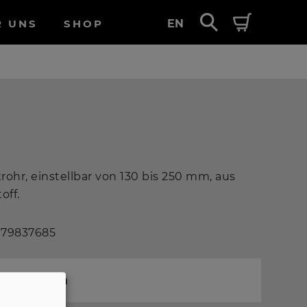
R UNS
SHOP
EN
xrohr, einstellbar von 130 bis 250 mm, aus
off.
 79837685
m Programm