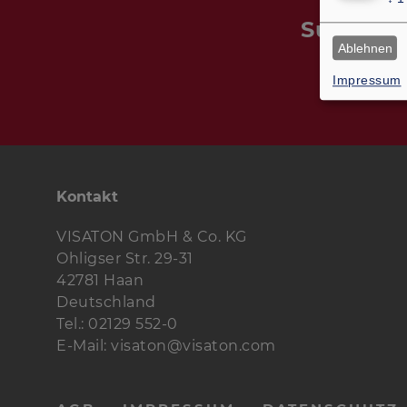
Suchen S
Ablehnen
Impressum
Kontakt
VISATON GmbH & Co. KG
Ohligser Str. 29-31
42781 Haan
Deutschland
Tel.: 02129 552-0
E-Mail: visaton@visaton.com