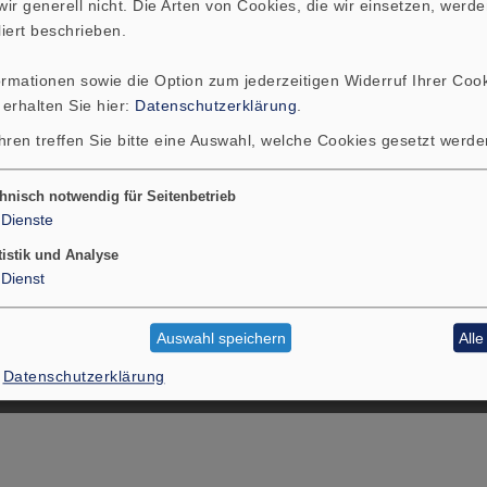
ir generell nicht. Die Arten von Cookies, die wir einsetzen, werde
liert beschrieben.
ormationen sowie die Option zum jederzeitigen Widerruf Ihrer Cook
PRODUKTE
SERVIC
 erhalten Sie hier:
Datenschutzerklärung
.
hren treffen Sie bitte eine Auswahl, welche Cookies gesetzt werd
hnisch notwendig für Seitenbetrieb
Dienste
tistik und Analyse
Dienst
Auswahl speichern
All
KONTAKT
DOWNLOADS
Datenschutzerklärung