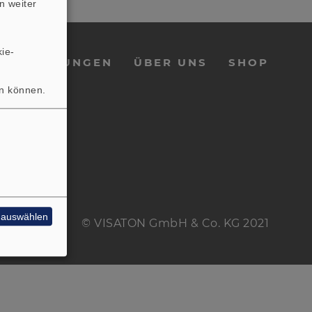
n weiter
ie-
E
LEISTUNGEN
ÜBER UNS
SHOP
en können.
e auswählen
© VISATON GmbH & Co. KG 2021