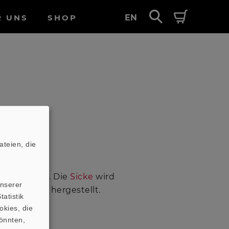
R UNS
SHOP
EN
teien, die
egebenen
nd den Hub. Die
Sicke
wird
unserer
fhängung) hergestellt.
atistik
okies, die
önnten,