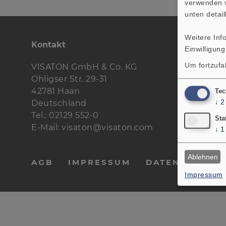
verwenden w
unten detail
Weitere Inf
Kontakt
Einwilligung
Um fortzufa
VISATON GmbH & Co. KG
Ohligser Str. 29-31
42781 Haan
Tec
↓
2
Deutschland
Tel.: 02129 552-0
Sta
E-Mail: visaton@visaton.com
↓
1
Ablehnen
AGB
IMPRESSUM
DATENSCHUTZ
Impressum