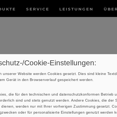
tnavigation
DUKTE
SERVICE
LEISTUNGEN
ÜBE
chutz-/Cookie-Einstellungen:
 unserer Website werden Cookies gesetzt. Dies sind kleine Textda
hrem Gerät in den Browserverlauf gespeichert werden.
t möglichst konstanter Federwirkung in ihrer vorg
fe der
Sicke
bestimmt die Grundresonanzfrequenz u
kies, die für den technischen und datenschutzkonformen Betrieb 
chichtetem Gewebe oder Membranmaterial (harte Au
rderlich sind und stets genutzt werden. Andere Cookies, die der St
 dienen, werden nur mit Ihrer vorherigen Zustimmung gesetzt. Co
gzwecken oder für personalisierte Einstellungen genutzt werden k