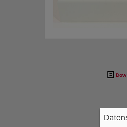
Down
Datens