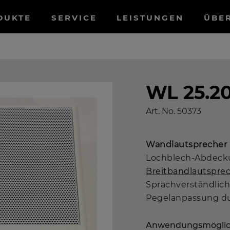
tnavigation
DUKTE
SERVICE
LEISTUNGEN
ÜBE
WL 25.20
Art. No.
50373
Wandlautsprecher
Lochblech-Abdecku
Breitbandlautspre
Sprachverständlich
Pegelanpassung d
Anwendungsmöglic