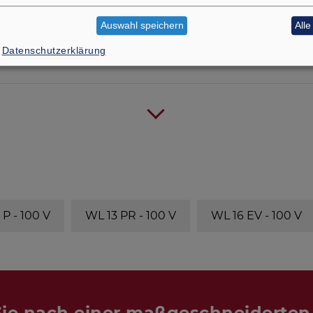
Auswahl speichern
All
Datenschutzerklärung
 P - 100 V
WL 13 PR - 100 V
WL 16 EV - 100 V
ie nach einer maßgeschneiderte