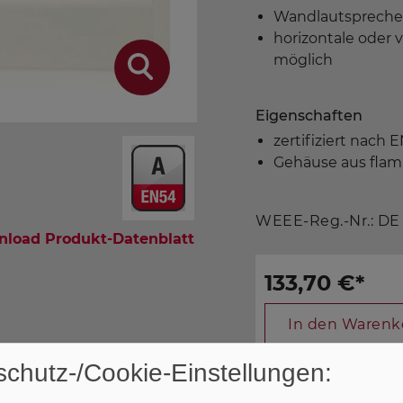
Wandlautspreche
horizontale oder 
möglich
Eigenschaften
zertifiziert nach 
Gehäuse aus flam
WEEE-Reg.-Nr.: DE
load Produkt-Datenblatt
133,70 €
*
In den Warenk
chutz-/Cookie-Einstellungen: