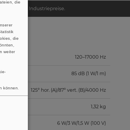
teien, die
ten Sie die Industriepreise.
unserer
atistik
okies, die
AGRAMM
önnten,
n weiter
120–17000 Hz
ie-
85 dB (1 W/1 m)
en können.
125° hor. (A)/87° vert. (B)/4000 Hz
1,32 kg
6 W/3 W/1,5 W (100 V)