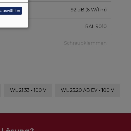
92 dB (6 W/1 m)
e auswählen
RAL 9010
Schraubklemmen
WL 21.33 - 100 V
WL 25.20 AB EV - 100 V
n Lösung?