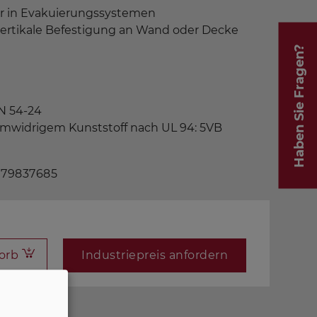
r in Evakuierungssystemen
vertikale Befestigung an Wand oder Decke
Haben Sie Fragen?
EN 54-24
mwidrigem Kunststoff nach UL 94: 5VB
 79837685
orb
Industriepreis anfordern