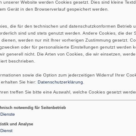
 unserer Website werden Cookies gesetzt. Dies sind kleine Textda
 sich um Bruttopreise für Privatkunden. Auf Anfrage erhal
hrem Gerät in den Browserverlauf gespeichert werden.
kies, die für den technischen und datenschutzkonformen Betrieb 
rderlich sind und stets genutzt werden. Andere Cookies, die der St
 dienen, werden nur mit Ihrer vorherigen Zustimmung gesetzt. Co
TUDEN- UND IMPEDANZFREQUENZGANG
RICHTDI
gzwecken oder für personalisierte Einstellungen genutzt werden k
ir generell nicht. Die Arten von Cookies, die wir einsetzen, werde
liert beschrieben.
ormationen sowie die Option zum jederzeitigen Widerruf Ihrer Cook
 erhalten Sie hier:
Datenschutzerklärung
.
hren treffen Sie bitte eine Auswahl, welche Cookies gesetzt werd
hnisch notwendig für Seitenbetrieb
Dienste
tistik und Analyse
Dienst