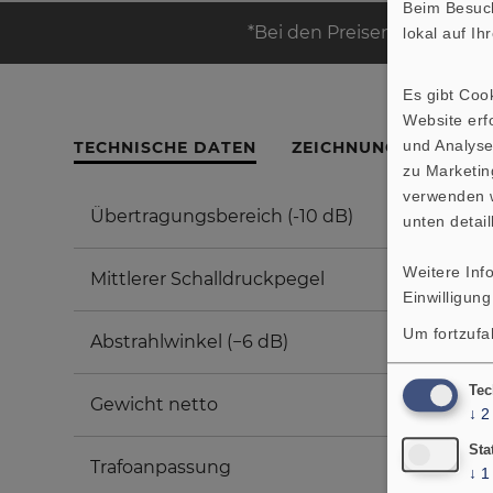
Beim Besuch
*Bei den Preisen handelt es
lokal auf I
Es gibt Coo
Website erfo
und Analyse
TECHNISCHE DATEN
ZEICHNUNG
AMPLI
zu Marketin
verwenden w
Übertragungsbereich (-10 dB)
unten detail
Weitere Inf
Mittlerer Schalldruckpegel
Einwilligung
Um fortzufa
Abstrahlwinkel (−6 dB)
Tec
Gewicht netto
↓
2
Sta
Trafoanpassung
↓
1