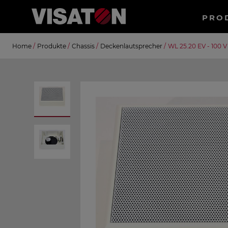
Haup
PRO
Direkt
Suche
Home
/
Produkte
/
Chassis
/
Deckenlautsprecher
/
WL 25.20 EV - 100 V
zum
Inhalt