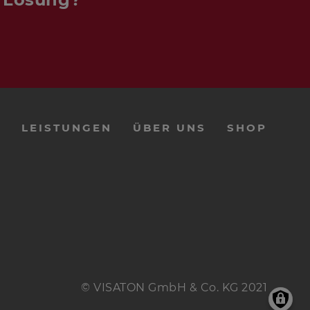
E
LEISTUNGEN
ÜBER UNS
SHOP
© VISATON GmbH & Co. KG 2021