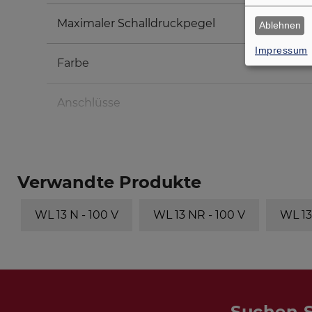
Maximaler Schalldruckpegel
Ablehnen
Impressum
Farbe
Anschlüsse
Verwandte Produkte
WL 13 N - 100 V
WL 13 NR - 100 V
WL 13
Suchen S