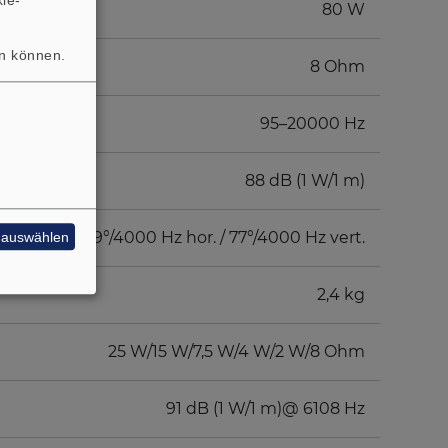
80 W
en können.
8 Ohm
95–20000 Hz
88 dB (1 W/1 m)
89°/4000 Hz hor. / 77°/4000 Hz vert.
e auswählen
2,4 kg
25 W/15 W/7,5 W/4 W/2 W/8 Ohm
91 dB (1 W/1 m)@ 6108 Hz