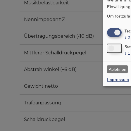
Musikbelastbarkeit
Einwilligung
Um fortzufa
Nennimpedanz Z
Tec
Übertragungsbereich (-10 dB)
↓
2
Sta
Mittlerer Schalldruckpegel
↓
1
Abstrahlwinkel (−6 dB)
Ablehnen
Impressum
Gewicht netto
Trafoanpassung
Schalldruckpegel