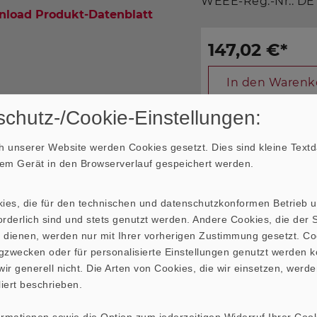
WEEE-Reg.-Nr.: DE
load Produkt-Datenblatt
147,02 €
*
In den Warenk
chutz-/Cookie-Einstellungen:
 unserer Website werden Cookies gesetzt. Dies sind kleine Textda
hrem Gerät in den Browserverlauf gespeichert werden.
 sich um Bruttopreise für Privatkunden. Auf Anfrage erhal
kies, die für den technischen und datenschutzkonformen Betrieb 
rderlich sind und stets genutzt werden. Andere Cookies, die der St
 dienen, werden nur mit Ihrer vorherigen Zustimmung gesetzt. Co
TUDEN- UND IMPEDANZFREQUENZGANG
RICHTDI
gzwecken oder für personalisierte Einstellungen genutzt werden k
ir generell nicht. Die Arten von Cookies, die wir einsetzen, werde
liert beschrieben.
ormationen sowie die Option zum jederzeitigen Widerruf Ihrer Cook