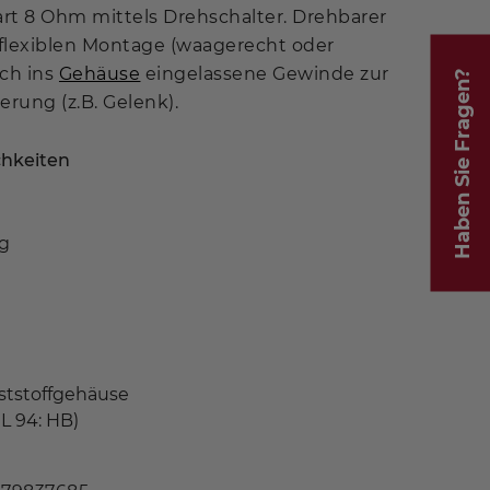
art 8 Ohm mittels Drehschalter. Drehbarer
flexiblen Montage (waagerecht oder
ich ins
Gehäuse
eingelassene Gewinde zur
Haben Sie Fragen?
rung (z.B. Gelenk).
hkeiten
g
ststoffgehäuse
UL 94: HB)