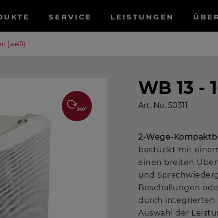
tnavigation
DUKTE
SERVICE
LEISTUNGEN
ÜBE
hm (weiß)
WB 13 - 
Art. No.
50311
2-Wege-Kompaktb
bestückt mit eine
einen breiten Über
und Sprachwiederga
Beschallungen ode
durch integrierten
Auswahl der Leist