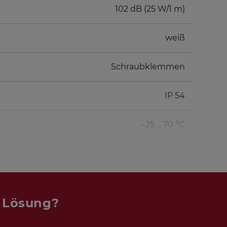
102 dB (25 W/1 m)
weiß
Schraubklemmen
IP 54
–25 ... 70 °C
n Lösung?