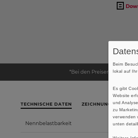
Down
Datens
Beim Besuch
lokal auf I
*Bei den Preisen handelt es
Es gibt Coo
Website erfo
und Analyse
TECHNISCHE DATEN
ZEICHNUNG
AMPLI
zu Marketin
verwenden w
Nennbelastbarkeit
unten detail
Weitere Inf