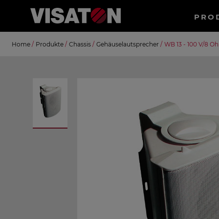
Haup
PRO
Direkt
Suche
Home
/
Produkte
/
Chassis
/
Gehäuselautsprecher
/
WB 13 - 100 V/8 O
zum
Inhalt