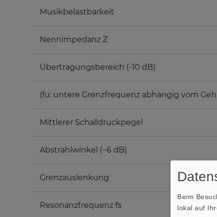
Musikbelastbarkeit
Nennimpedanz Z
Übertragungsbereich (-10 dB)
(fu: untere Grenzfrequenz abhängig vom Geh
Mittlerer Schalldruckpegel
Abstrahlwinkel (−6 dB)
Datens
Grenzauslenkung
Beim Besuch
Resonanzfrequenz fs
lokal auf I