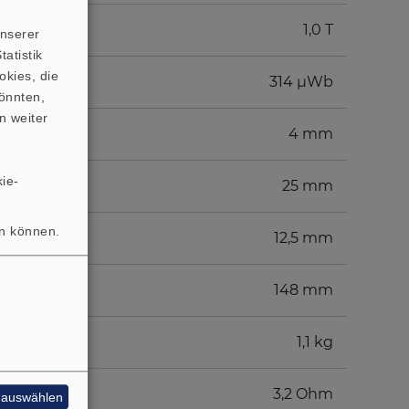
1,0 T
unserer
atistik
okies, die
314 µWb
önnten,
n weiter
4 mm
ie-
25 mm
en können.
12,5 mm
148 mm
1,1 kg
3,2 Ohm
e auswählen