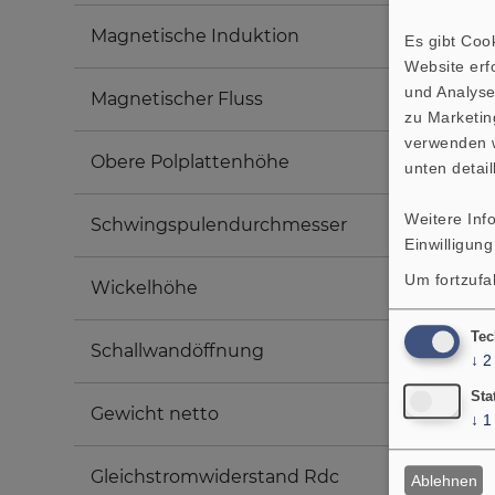
Magnetische Induktion
Es gibt Coo
Website erfo
und Analyse
Magnetischer Fluss
zu Marketin
verwenden w
Obere Polplattenhöhe
unten detail
Weitere Inf
Schwingspulendurchmesser
Einwilligung
Um fortzufa
Wickelhöhe
Tec
Schallwandöffnung
↓
2
Sta
Gewicht netto
↓
1
Gleichstromwiderstand Rdc
Ablehnen