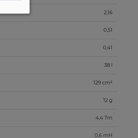
2,16
0,51
0,41
38 l
129 cm²
12 g
4,4 Tm
0,6 mH