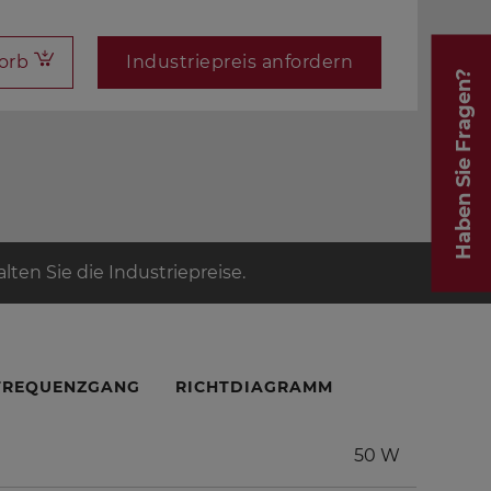
orb
Industriepreis anfordern
Haben Sie Fragen?
ten Sie die Industriepreise.
FREQUENZGANG
RICHTDIAGRAMM
50 W