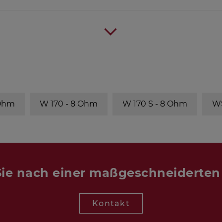
BR-Rohr
-
 Ohm
W 170 - 8 Ohm
W 170 S - 8 Ohm
WS
BR 19.24
(14 cm lang)
BR 15.34
(12 cm lang)
ie nach einer maßgeschneiderte
BR 15.34
Kontakt