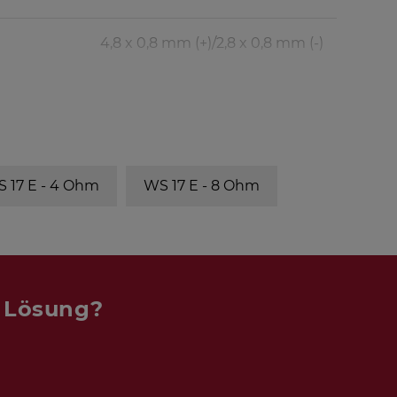
4,8 x 0,8 mm (+)/2,8 x 0,8 mm (-)
fb
fc/QTC
-
61 Hz/0,70
 17 E - 4 Ohm
WS 17 E - 8 Ohm
44 Hz
-
39 Hz
-
n Lösung?
33 Hz
-