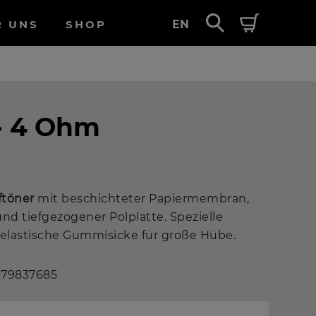
R UNS
SHOP
EN
- 4 Ohm
eftöner
mit beschichteter Papiermembran,
nd tiefgezogener Polplatte. Spezielle
elastische Gummisicke für große Hübe.
 79837685