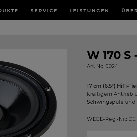
tnavigation
DUKTE
SERVICE
LEISTUNGEN
ÜBE
W 170 S 
Art. No.
9024
17 cm (6,5") HiFi-Ti
kräftigem Antrieb u
Schwingspule
und 
WEEE-Reg.-Nr.: DE