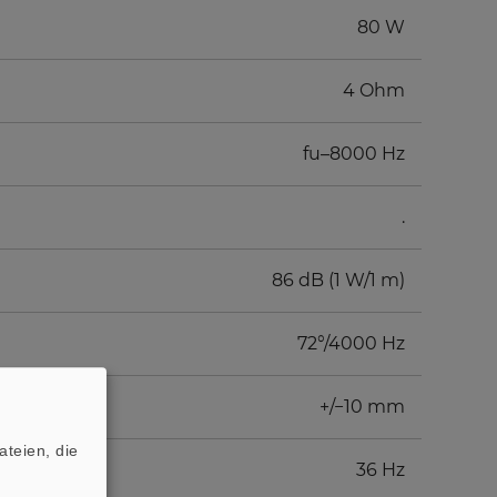
80 W
4 Ohm
fu–8000 Hz
.
86 dB (1 W/1 m)
72°/4000 Hz
+/−10 mm
teien, die
36 Hz