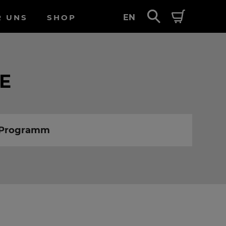
R UNS
SHOP
EN
KE
m Programm