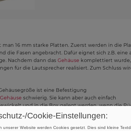
 man 16 mm starke Platten. Zuerst werden in die Pla
 die Fasen angebracht. Dafür eignet sich z.B. eine 
säge. Nachdem dann das
Gehäuse
komplettiert wurde
ngen für die Lautsprecher realisiert. Zum Schluss wi
Gehäusegröße ist eine Befestigung
Gehäuse
schwierig. Sie kann aber auch einfach
ewickelt und in die Box gelegt werden, wenn die R
wird.
chutz-/Cookie-Einstellungen:
 unserer Website werden Cookies gesetzt. Dies sind kleine Textda