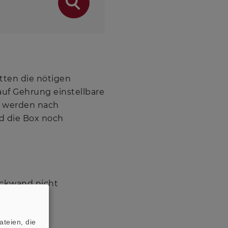
tten die nötigen
auf Gehrung einstellbare
, werden nach
rd die Box noch
ückwand nicht
teien, die