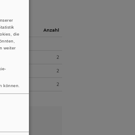
unserer
atistik
Anzahl
okies, die
önnten,
n weiter
2
ie-
2
2
en können.