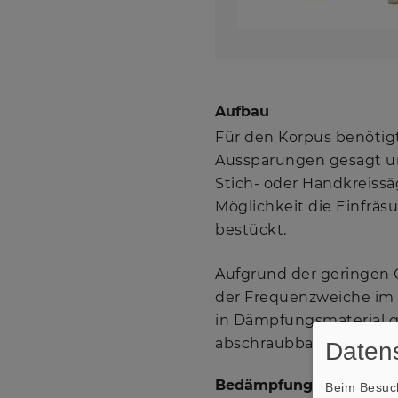
Aufbau
Für den Korpus benötigt
Aussparungen gesägt und
Stich- oder Handkreis
Möglichkeit die Einfräsu
bestückt.
Aufgrund der geringen 
der Frequenzweiche im
in Dämpfungsmaterial g
abschraubbar montiert 
Datens
Bedämpfung
Beim Besuch