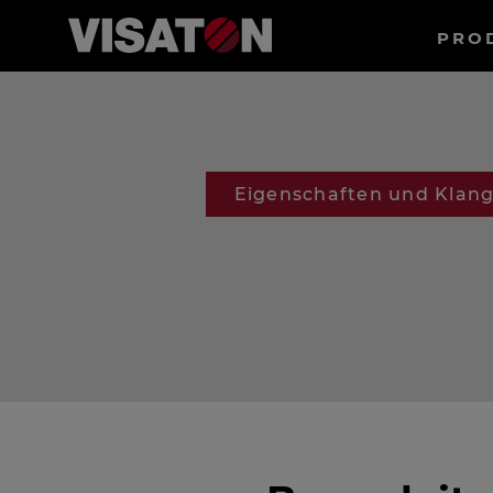
Haup
PRO
Direkt
Suche
zum
Inhalt
Eigenschaften und Klan