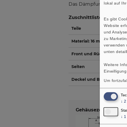
lokal auf I
Das Dämpfungsmaterial 
Zuschnittliste für 1 Box
Es gibt Coo
Website erfo
Teile
und Analyse
zu Marketin
Material: 16 mm Span- ode
verwenden w
unten detail
Front und Rücken
Weitere Inf
Seiten
Einwilligung
Deckel und Boden
Um fortzufa
Tec
↓
2
Gehäusezeichnung
Sta
↓
1