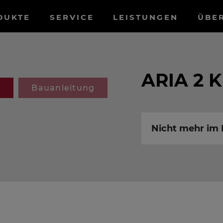
tnavigation
DUKTE
SERVICE
LEISTUNGEN
ÜBE
ARIA 2 
g
Bauanleitung
Nicht mehr i