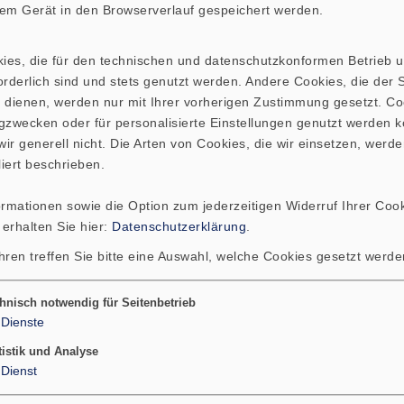
hrem Gerät in den Browserverlauf gespeichert werden.
wird locker in die
Gehäuse
gestopft.
kies, die für den technischen und datenschutzkonformen Betrieb 
rderlich sind und stets genutzt werden. Andere Cookies, die der St
Maße (mm)
 dienen, werden nur mit Ihrer vorherigen Zustimmung gesetzt. Co
gzwecken oder für personalisierte Einstellungen genutzt werden k
r MDF-Platte
ir generell nicht. Die Arten von Cookies, die wir einsetzen, werde
liert beschrieben.
396 x 160
ormationen sowie die Option zum jederzeitigen Widerruf Ihrer Cook
396 x 178
 erhalten Sie hier:
Datenschutzerklärung
.
178 x 128
hren treffen Sie bitte eine Auswahl, welche Cookies gesetzt werd
hnisch notwendig für Seitenbetrieb
Dienste
tistik und Analyse
Dienst