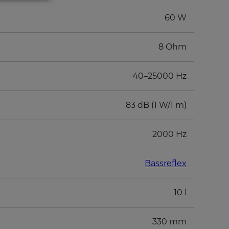
60 W
8 Ohm
40–25000 Hz
83 dB (1 W/1 m)
2000 Hz
Bassreflex
10 l
330 mm