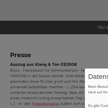
*Bei 
Presse
Auszug aus Klang & Ton 03/2008
Bijou - französisch für Schmuckstück - heißt der klei
Datens
VISATON in die Saison startet. Und tatsächlich: Er ist
geworden, etwa 10 Liter groß und mit Abmessungen ve
Beim Besuch
universell aufstellbar machen - (...)Die kompakten A
lokal auf I
zunächst etwas darüber hinweg, dass wir es hier mit
einen innerlich richtig erwachsenen Top-Lautsprecher zu
(...) - er (der
Frequenzgang
) äußert sich vielmehr als 
Es gibt Coo