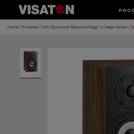
Haup
PRO
Direkt
Suche
Home
/
Produkte
/
HiFi-/Surround-Bauvorschläge
/
2-Wege-Boxen
/
B
zum
Inhalt