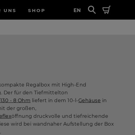
R UNS
SHOP
EN
 kompakte Regalbox mit High-End
 Der für den Tiefmittelton
 130 - 8 Ohm
liefert in dem 10-l-
Gehäuse
in
t der großen,
eflex
öffnung druckvolle und tiefreichende
ese wird bei wandnaher Aufstellung der Box
.