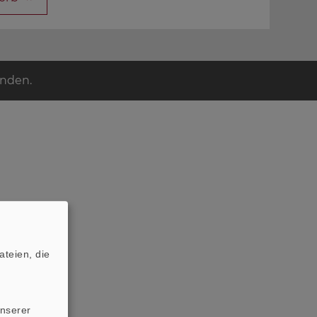
unden.
teien, die
unserer