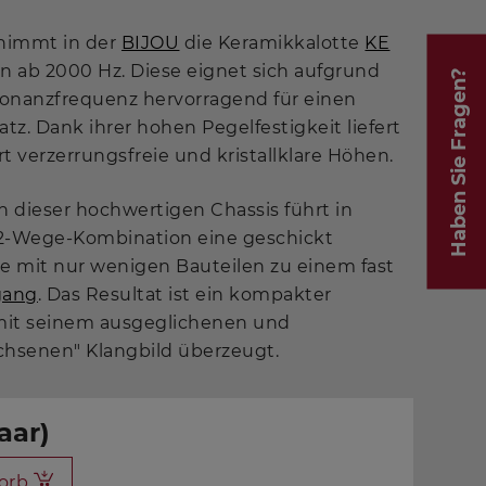
nimmt in der
BIJOU
die Keramikkalotte
KE
n ab 2000 Hz. Diese eignet sich aufgrund
Haben Sie Fragen?
sonanzfrequenz hervorragend für einen
tz. Dank ihrer hohen Pegelfestigkeit liefert
rt verzerrungsfreie und kristallklare Höhen.
n dieser hochwertigen Chassis führt in
 2-Wege-Kombination eine geschickt
e mit nur wenigen Bauteilen zu einem fast
gang
. Das Resultat ist ein kompakter
 mit seinem ausgeglichenen und
chsenen" Klangbild überzeugt.
aar)
orb