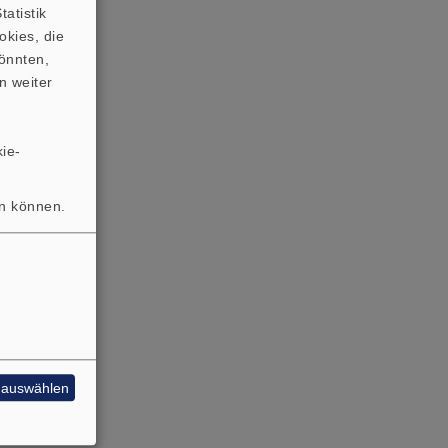
atistik
okies, die
önnten,
n weiter
ie-
en können.
e auswählen