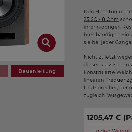
Den Hochton über
25 SC - 8 Ohm
scho
ihrer niedrigen Re
breitbandigen Einsa
sie bei jeder Ganga
Nicht zuletzt wege
dieser klassischen
g
Bauanleitung
konstruierte Weich
linearen
Frequenz
Lautsprecher, der
zugleich "ausgewa
1205,47 € (P
In den Warenk