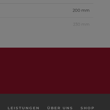
200 mm
230 mm
1 St.
1 St.
1 St.
1/2 Btl.
1 St.
E
LEISTUNGEN
ÜBER UNS
SHOP