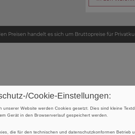
den Preisen handelt es sich um Bruttopreise für Privatk
ne Lautsprecher, mit dem
chutz-/Cookie-Einstellungen:
 eine hübsche kleine Box
rsehen, die sie nahezu
 unserer Website werden Cookies gesetzt. Dies sind kleine Textda
ußenmaße täuschen
hrem Gerät in den Browserverlauf gespeichert werden.
 Musikwiedergabe durch
 tun haben - (...).
ungemein detailreiche
kies, die für den technischen und datenschutzkonformen Betrieb 