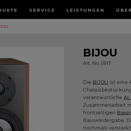
tnavigation
DUKTE
SERVICE
LEISTUNGEN
ÜBE
IJOU
BIJOU
Art. No.
5917
Die
BIJOU
ist eine
Chassisbestückung.
verantwortliche
AL
Zusammenarbeit mi
frontseitigen
Bassr
Basswiedergabe. Di
nochmals verstärkt