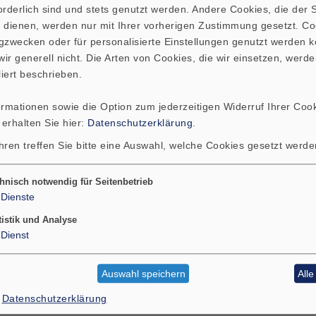
ne eine Spur von
rderlich sind und stets genutzt werden. Andere Cookies, die der St
igkeit entsteht auch
 dienen, werden nur mit Ihrer vorherigen Zustimmung gesetzt. Co
, bei der
gzwecken oder für personalisierte Einstellungen genutzt werden k
ne Darbietungen
ir generell nicht. Die Arten von Cookies, die wir einsetzen, werde
liert beschrieben.
al ein bisschen lauter.
 vor allem die
ormationen sowie die Option zum jederzeitigen Widerruf Ihrer Cook
cht umhin, der
 erhalten Sie hier:
Datenschutzerklärung
.
ltnis zu attestieren.
hren treffen Sie bitte eine Auswahl, welche Cookies gesetzt werd
hnisch notwendig für Seitenbetrieb
Dienste
tistik und Analyse
Dienst
Auswahl speichern
All
ZUSÄTZLICHER INHALT
Datenschutzerklärung