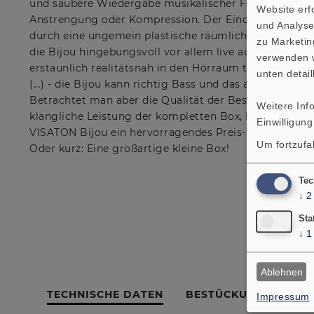
und saubere Wiedergabe musikalischer Feinheiten oh
Website erfo
Anstrengung oder Kompression. Der Eindruck von Luft
und Analyse
durch eine ungemein plastische räumliche Wiedergabe
zu Marketin
die Bijou hingebungsvoll vor allem live aufgenomme
verwenden w
erstaunlich realitätsnah in den Hörraum transportiert.
unten detail
(...) - die Bijou kann richtig Bass und das auch gerne m
Betrachtet man aber die Qualität der Bestandteile und
Weitere Inf
klangliche Leistung der kompletten Box, kann man ni
Einwilligung
VISATON Bijou ein hervorragendes Preis-Leistungsverhä
Um fortzufa
Oder kurz: Eine großartige kleine Box!
Tec
↓
2
Sta
↓
1
Ablehnen
TECHNISCHE DATEN
BESTÜCKUNGSLISTE
Impressum