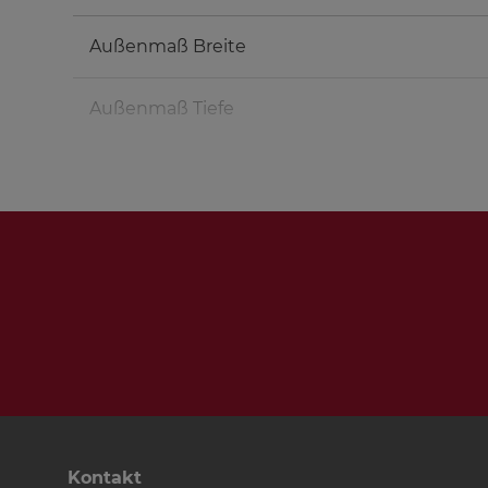
Außenmaß Breite
Außenmaß Tiefe
Hochtöner
Tieftöner
Anschlussklemme
Dämpfungsmaterial
Frequenzweiche
Kontakt