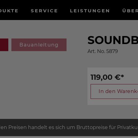
tnavigation
DUKTE
SERVICE
LEISTUNGEN
ÜBE
SOUND
g
Bauanleitung
Art. No.
5879
119,00 €
*
In den Warenk
den Preisen handelt es sich um Bruttopreise für Privatk