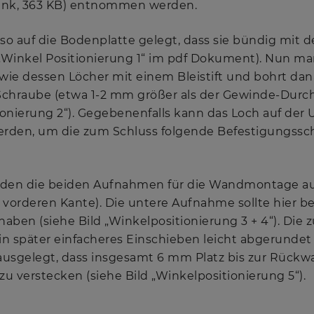
nk, 363 KB) entnommen werden.
o auf die Bodenplatte gelegt, dass sie bündig mit d
 „Winkel Positionierung 1“ im pdf Dokument). Nun mar
owie dessen Löcher mit einem Bleistift und bohrt da
e Schraube (etwa 1-2 mm größer als der Gewinde-Durc
ionierung 2“). Gegebenenfalls kann das Loch auf der 
rden, um die zum Schluss folgende Befestigungssc
rden die beiden Aufnahmen für die Wandmontage au
 vorderen Kante). Die untere Aufnahme sollte hier be
 haben (siehe Bild „Winkelpositionierung 3 + 4“). Di
ein später einfacheres Einschieben leicht abgerundet
sgelegt, dass insgesamt 6 mm Platz bis zur Rückwa
u verstecken (siehe Bild „Winkelpositionierung 5“).