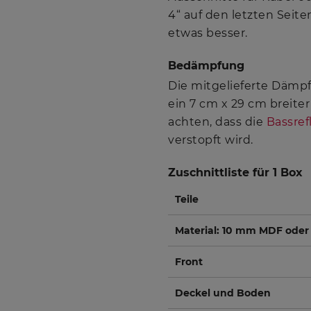
4“ auf den letzten Sei
etwas besser.
Bedämpfung
Die mitgelieferte Dämpf
ein 7 cm x 29 cm breite
achten, dass die
Bassref
verstopft wird.
Zuschnittliste für 1 Box
Teile
Material: 10 mm MDF oder
Front
Deckel und Boden