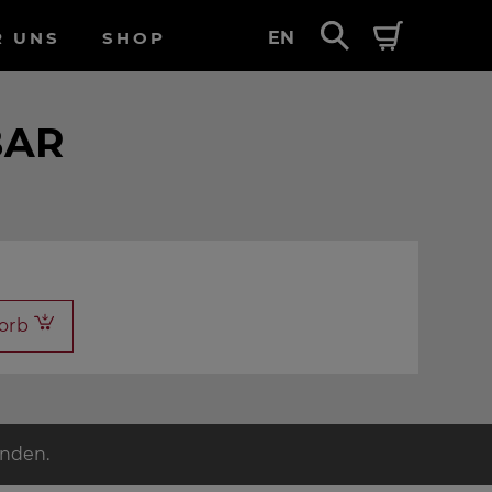
R UNS
SHOP
EN
BAR
orb
unden.