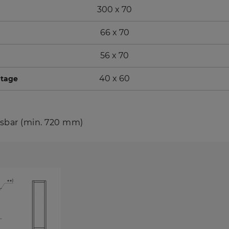
300 x 70
66 x 70
56 x 70
40 x 60
tage
ssbar (min. 720 mm)