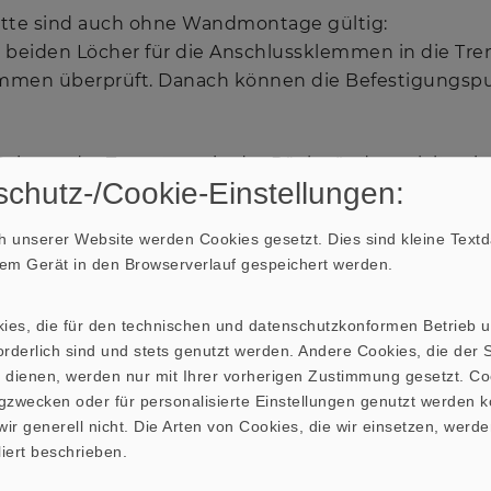
itte sind auch ohne Wandmontage gültig:
e beiden Löcher für die Anschlussklemmen in die T
men überprüft. Danach können die Befestigungsp
Seiten-, der Trenn-, sowie der Rückwände, welche ein
chutz-/Cookie-Einstellungen:
den. Ein Verrutschen der Platten verhindert wie imm
 aufgeleimt werden.
 unserer Website werden Cookies gesetzt. Dies sind kleine Textda
hrem Gerät in den Browserverlauf gespeichert werden.
rocknet, kann man die Öffnungen für die beiden Lau
e Stelle der Frontwand bohren. Hier eignet sich ei
kies, die für den technischen und datenschutzkonformen Betrieb 
. Zur Vermeidung von Störungen durch zu stark ge
rderlich sind und stets genutzt werden. Andere Cookies, die der St
lten die Öffnungen rückseitig etwas geweitet werde
 dienen, werden nur mit Ihrer vorherigen Zustimmung gesetzt. Co
der Lautsprecherchassis vorgebohrt, sowie die beid
gzwecken oder für personalisierte Einstellungen genutzt werden k
rer durchgebohrt werden (diese dienen als
Bassrefle
ir generell nicht. Die Arten von Cookies, die wir einsetzen, werde
liert beschrieben.
atziert man die Frequenzweichen im
Gehäuse
auf der