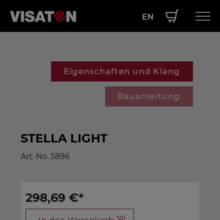
EN
Direkt
Hauptnavigation
PRODUKTE
zum
Inhalt
SERVICE
Eigenschaften und Klang
LEISTUNGEN
Bauanleitung
ÜBER UNS
SHOP
STELLA LIGHT
Art. No.
5896
298,69 €
*