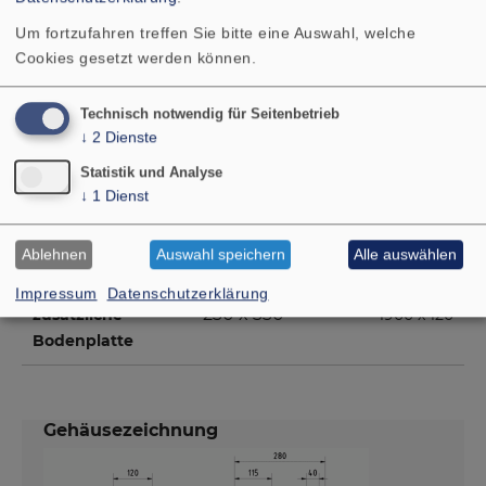
Um fortzufahren treffen Sie bitte eine Auswahl, welche
862 x 242
Seitenwände
2
Cookies gesetzt werden können.
120 x 261
Deckel, Boden
2
Technisch notwendig für Seitenbetrieb
↓
2
Dienste
82 x 200
Innengehäuse
1
Rückwand
Statistik und Analyse
↓
1
Dienst
82 x 40
Innengehäuse Boden
1
Ablehnen
Auswahl speichern
Alle auswählen
82 x 60
Versteifung
1
Impressum
Datenschutzerklärung
230 x 330
zusätzliche
1900 x 120
Bodenplatte
Gehäusezeichnung