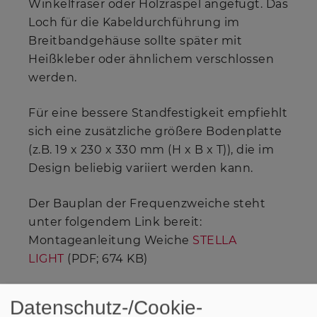
Winkelfräser oder Holzraspel angefügt. Das
Loch für die Kabeldurchführung im
Breitbandgehäuse sollte später mit
Heißkleber oder ähnlichem verschlossen
werden.
Für eine bessere Standfestigkeit empfiehlt
sich eine zusätzliche größere Bodenplatte
(z.B. 19 x 230 x 330 mm (H x B x T)), die im
Design beliebig variiert werden kann.
Der Bauplan der Frequenzweiche steht
unter folgendem Link bereit:
Montageanleitung Weiche
STELLA
LIGHT
(PDF; 674 KB)
Datenschutz-/Cookie-