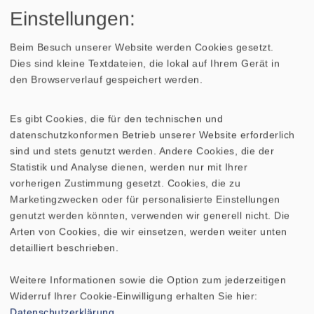
Bedämpfung
Einstellungen:
Die Dämpfungsmatten werden lose
Beim Besuch unserer Website werden Cookies gesetzt.
im
Gehäuse
verteilt. Dabei wird eine viertel
Dies sind kleine Textdateien, die lokal auf Ihrem Gerät in
Matte für das Mitteltongehäuse verwendet
den Browserverlauf gespeichert werden.
und die restlichen Matten für den
Bassbereich. Es ist darauf zu achten, dass
Es gibt Cookies, die für den technischen und
die Öffnung des Bassreflexrohres frei
datenschutzkonformen Betrieb unserer Website erforderlich
bleibt.
sind und stets genutzt werden. Andere Cookies, die der
Statistik und Analyse dienen, werden nur mit Ihrer
Zuschnittliste für 1 Box
vorherigen Zustimmung gesetzt. Cookies, die zu
Maße (mm)
Teile
Anzahl
Marketingzwecken oder für personalisierte Einstellungen
genutzt werden könnten, verwenden wir generell nicht. Die
Material: 19 mm
Arten von Cookies, die wir einsetzen, werden weiter unten
Spanplatte oder MDF
detailliert beschrieben.
900 x 120
Front
1
Weitere Informationen sowie die Option zum jederzeitigen
Widerruf Ihrer Cookie-Einwilligung erhalten Sie hier:
862 x 120
Rückwand
1
Datenschutzerklärung
.