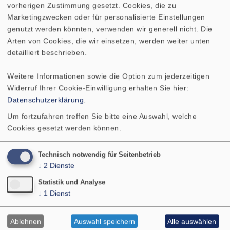
vorherigen Zustimmung gesetzt. Cookies, die zu
Marketingzwecken oder für personalisierte Einstellungen
genutzt werden könnten, verwenden wir generell nicht. Die
Arten von Cookies, die wir einsetzen, werden weiter unten
Kontakt
detailliert beschrieben.
VISATON GmbH & Co. KG
Weitere Informationen sowie die Option zum jederzeitigen
Ohligser Str. 29-31
Widerruf Ihrer Cookie-Einwilligung erhalten Sie hier:
42781 Haan
Datenschutzerklärung
.
Deutschland
Um fortzufahren treffen Sie bitte eine Auswahl, welche
Tel.: 02129 552-0
Cookies gesetzt werden können.
E-Mail: visaton@visaton.com
PRODUKTE
Technisch notwendig für Seitenbetrieb
↓
2
Dienste
SERVICE
LEISTUNGEN
Statistik und Analyse
↓
1
Dienst
ÜBER UNS
SHOP
Ablehnen
Auswahl speichern
Alle auswählen