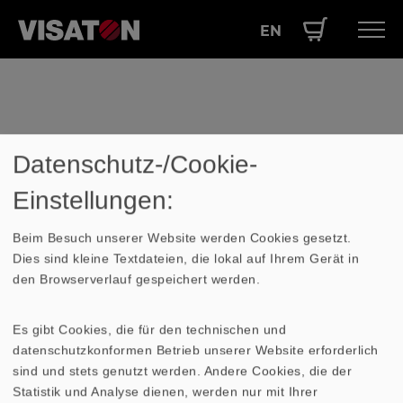
EN
Direkt
Hauptnavigation
PRODUKTE
zum
Inhalt
SERVICE
LEISTUNGEN
Datenschutz-/Cookie-
Lexikon
ÜBER UNS
Einstellungen:
Kennschalldruckpegel
SHOP
Beim Besuch unserer Website werden Cookies gesetzt.
Dies sind kleine Textdateien, die lokal auf Ihrem Gerät in
Der mittlere
Kennschalldruckpegel
,
den Browserverlauf gespeichert werden.
gemessen in dB, ist der Mittelwert des
Schallpegels im linearen Teil der
Es gibt Cookies, die für den technischen und
Übertragungskurve (
Frequenzgang
).
datenschutzkonformen Betrieb unserer Website erforderlich
sind und stets genutzt werden. Andere Cookies, die der
Statistik und Analyse dienen, werden nur mit Ihrer