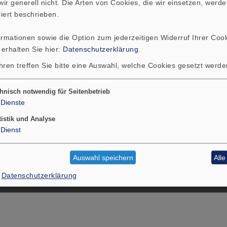
ir generell nicht. Die Arten von Cookies, die wir einsetzen, werde
liert beschrieben.
ormationen sowie die Option zum jederzeitigen Widerruf Ihrer Cook
PRODUKTE
SERVIC
 erhalten Sie hier:
Datenschutzerklärung
.
hren treffen Sie bitte eine Auswahl, welche Cookies gesetzt werd
hnisch notwendig für Seitenbetrieb
Dienste
tistik und Analyse
Dienst
Auswahl speichern
All
KONTAKT
DOWNLOADS
Datenschutzerklärung