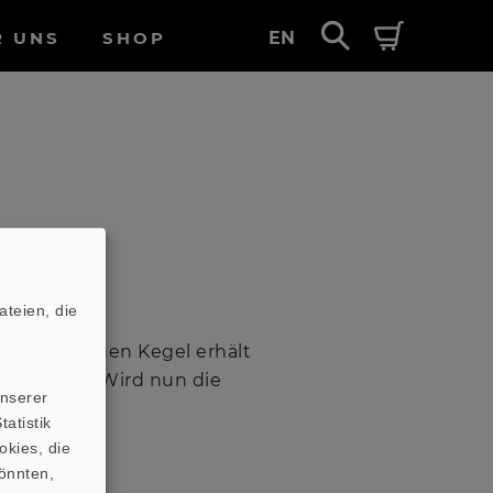
R UNS
SHOP
EN
teien, die
tumpf . Einen Kegel erhält
er (Tüte). Wird nun die
unserer
atistik
okies, die
önnten,