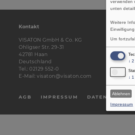
verwenden w
unten detail
Weitere Inf
Kontakt
Einwilligung
Um fortzufa
VISATON GmbH & Co. KG
Ohligser Str. 29-31
42781 Haan
Tec
↓
2
Deutschland
Tel.: 02129 552-0
Sta
E-Mail: visaton@visaton.com
↓
1
Ablehnen
AGB
IMPRESSUM
DATENSCHUTZ
Impressum