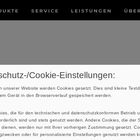
tnavigation
DUKTE
SERVICE
LEISTUNGEN
ÜBE
chutz-/Cookie-Einstellungen:
 unserer Website werden Cookies gesetzt. Dies sind kleine Textda
hrem Gerät in den Browserverlauf gespeichert werden.
re Bezeichnung für den geometrischen Körper Kegels
und Zusammendrehen eines kreisrunden Blattes Papi
kies, die für den technischen und datenschutzkonformen Betrieb 
an einen Kegelstumpf bzw.
Konus
.
rderlich sind und stets genutzt werden. Andere Cookies, die der St
 dienen, werden nur mit Ihrer vorherigen Zustimmung gesetzt. Co
gzwecken oder für personalisierte Einstellungen genutzt werden k