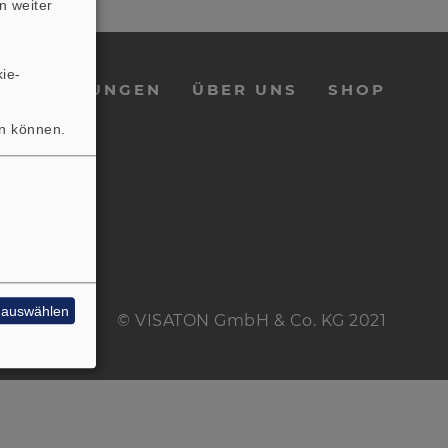
n weiter
ie-
E
LEISTUNGEN
ÜBER UNS
SHOP
en können.
e auswählen
© VISATON GmbH & Co. KG 2021