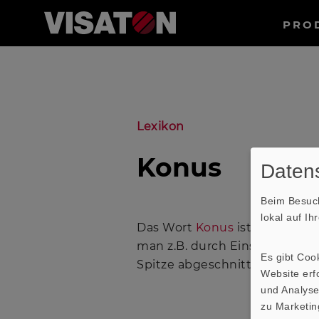
Haup
PRO
Direkt
Suche
zum
Inhalt
Lexikon
Konus
Datens
Beim Besuch
lokal auf I
Das Wort
Konus
ist eine ande
man z.B. durch Einschneiden 
Es gibt Coo
Spitze abgeschnitten, hat m
Website erfo
und Analyse
zu Marketin