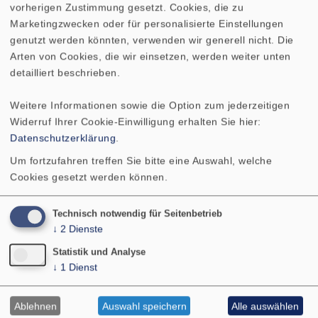
vorherigen Zustimmung gesetzt. Cookies, die zu
Marketingzwecken oder für personalisierte Einstellungen
genutzt werden könnten, verwenden wir generell nicht. Die
Arten von Cookies, die wir einsetzen, werden weiter unten
Kontakt
detailliert beschrieben.
VISATON GmbH & Co. KG
Weitere Informationen sowie die Option zum jederzeitigen
Ohligser Str. 29-31
Widerruf Ihrer Cookie-Einwilligung erhalten Sie hier:
42781 Haan
Datenschutzerklärung
.
Deutschland
Um fortzufahren treffen Sie bitte eine Auswahl, welche
Tel.: 02129 552-0
Cookies gesetzt werden können.
E-Mail: visaton@visaton.com
PRODUKTE
Technisch notwendig für Seitenbetrieb
↓
2
Dienste
SERVICE
LEISTUNGEN
Statistik und Analyse
↓
1
Dienst
ÜBER UNS
SHOP
Ablehnen
Auswahl speichern
Alle auswählen