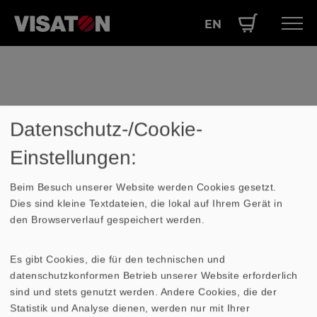
EN
Direkt
Hauptnavigation
PRODUKTE
zum
Inhalt
SERVICE
LEISTUNGEN
Datenschutz-/Cookie-
Lexikon
ÜBER UNS
Einstellungen:
mechanische Dämpfung am
SHOP
Beim Besuch unserer Website werden Cookies gesetzt.
Lautsprecher
Dies sind kleine Textdateien, die lokal auf Ihrem Gerät in
den Browserverlauf gespeichert werden.
Die
Dämpfung
wird durch mechanische
Es gibt Cookies, die für den technischen und
Reibung in der Membraneinspannung
datenschutzkonformen Betrieb unserer Website erforderlich
verursacht. Die Schwingungsenergie wird
sind und stets genutzt werden. Andere Cookies, die der
in Wärme umgewandelt und die
Membran
Statistik und Analyse dienen, werden nur mit Ihrer
abgebremst.