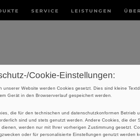
tnavigation
DUKTE
SERVICE
LEISTUNGEN
ÜBE
rkeit
chutz-/Cookie-Einstellungen:
 unserer Website werden Cookies gesetzt. Dies sind kleine Textda
hrem Gerät in den Browserverlauf gespeichert werden.
tsprechers, gemessen in W (Watt), gibt an, welche e
 aufnehmen kann. Sie wird mit einem definierten Rau
kies, die für den technischen und datenschutzkonformen Betrieb 
hes Musikprogramm simulieren. Es ist dadurch gekenn
rderlich sind und stets genutzt werden. Andere Cookies, die der St
treten sind als die tiefen. Deshalb werden Hochtöne
 dienen, werden nur mit Ihrer vorherigen Zustimmung gesetzt. Co
 10% der gesamten Leistung belastet.Die
Nennbelast
gzwecken oder für personalisierte Einstellungen genutzt werden k