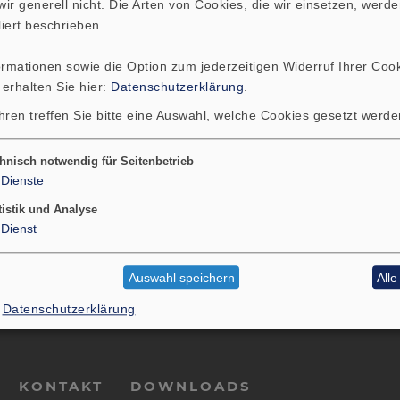
örmiges Signal bei z.B. 20 Hz mit der angegebenen Le
ir generell nicht. Die Arten von Cookies, die wir einsetzen, werde
ll bei Subwoofern oder im Car-HiFi-Bereich ist hier
liert beschrieben.
t andere Anforderungen gestellt. Dort gibt es bei d
ormationen sowie die Option zum jederzeitigen Widerruf Ihrer Cook
Tief- und Hochtonlautsprechern. Man gibt hier die
N
 erhalten Sie hier:
Datenschutzerklärung
.
atsächlich allein verkraftet.
hren treffen Sie bitte eine Auswahl, welche Cookies gesetzt werd
hnisch notwendig für Seitenbetrieb
PRODUKTE
SERVIC
Dienste
tistik und Analyse
Dienst
Auswahl speichern
All
Datenschutzerklärung
KONTAKT
DOWNLOADS