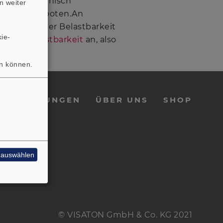
istung mechanisch
n weiter
 Vorsicht geboten.An
er Angabe der Belastbarkeit
ie-
ominalbelastbarkeit
an, also
en können.
E
LEISTUNGEN
ÜBER UNS
SHOP
e auswählen
© VISATON GmbH & Co. KG 2021