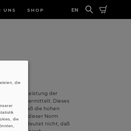
R UNS
SHOP
EN
teien, die
lektrische Leistung der
schsignal ermittelt. Dieses
unserer
zeichnet, daß die hohen
atistik
r, die nach dieser Norm
okies, die
barkeit
bedeutet nicht, daß
önnten,