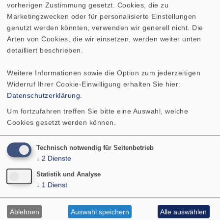
vorherigen Zustimmung gesetzt. Cookies, die zu
Marketingzwecken oder für personalisierte Einstellungen
genutzt werden könnten, verwenden wir generell nicht. Die
Arten von Cookies, die wir einsetzen, werden weiter unten
Kontakt
detailliert beschrieben.
VISATON GmbH & Co. KG
Weitere Informationen sowie die Option zum jederzeitigen
Ohligser Str. 29-31
Widerruf Ihrer Cookie-Einwilligung erhalten Sie hier:
42781 Haan
Datenschutzerklärung
.
Deutschland
Um fortzufahren treffen Sie bitte eine Auswahl, welche
Tel.: 02129 552-0
Cookies gesetzt werden können.
E-Mail: visaton@visaton.com
PRODUKTE
Technisch notwendig für Seitenbetrieb
↓
2
Dienste
SERVICE
LEISTUNGEN
Statistik und Analyse
↓
1
Dienst
ÜBER UNS
SHOP
Ablehnen
Auswahl speichern
Alle auswählen