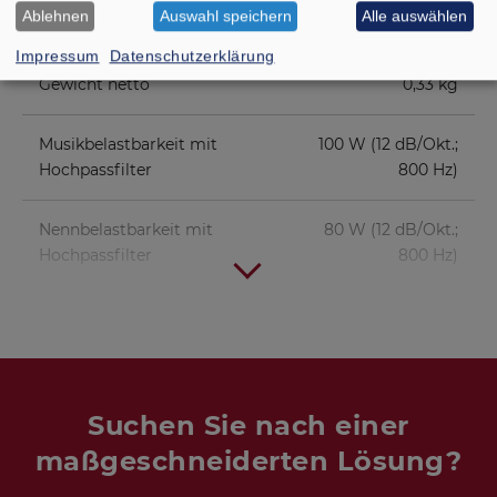
Ablehnen
Auswahl speichern
Alle auswählen
Schallwandöffnung
95 mm
Impressum
Datenschutzerklärung
Gewicht netto
0,33 kg
Musikbelastbarkeit mit
100 W (12 dB/Okt.;
Hochpassfilter
800 Hz)
Nennbelastbarkeit mit
80 W (12 dB/Okt.;
Hochpassfilter
800 Hz)
Suchen Sie nach einer
maßgeschneiderten Lösung?