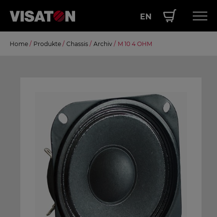
EN
Direkt
Home
/
Produkte
/
Chassis
/
Archiv
/
M 10 4 OHM
Hauptnavigation
PRODUKTE
zum
Inhalt
SERVICE
LEISTUNGEN
ÜBER UNS
SHOP