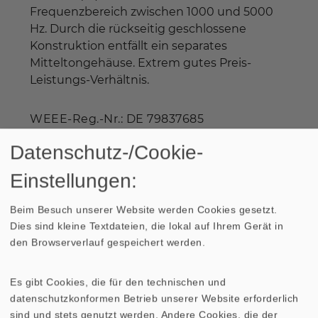
Frequenzbereich zwischen 1000 und 5000
Hz. Durch die rückseitig geschlossene
Konstruktion entfällt ein separates
Mitteltongehäuse. Extrem gutes Preis-
Leistungs-Verhältnis.
WEEE-Reg.-Nr.: DE 79837685
Datenschutz-/Cookie-
Nicht mehr im Programm
Einstellungen:
Beim Besuch unserer Website werden Cookies gesetzt.
Dies sind kleine Textdateien, die lokal auf Ihrem Gerät in
den Browserverlauf gespeichert werden.
TECHNISCHE DATEN
ZEICHNUNG
Es gibt Cookies, die für den technischen und
datenschutzkonformen Betrieb unserer Website erforderlich
AMPLITUDEN- UND
sind und stets genutzt werden. Andere Cookies, die der