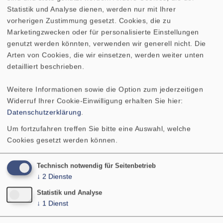
IMPEDANZFREQUENZGANG
Statistik und Analyse dienen, werden nur mit Ihrer
vorherigen Zustimmung gesetzt. Cookies, die zu
Marketingzwecken oder für personalisierte Einstellungen
Nennimpedanz Z
4 Ohm
genutzt werden könnten, verwenden wir generell nicht. Die
Arten von Cookies, die wir einsetzen, werden weiter unten
Übertragungsbereich (-10
450–13000 Hz
detailliert beschrieben.
dB)
Weitere Informationen sowie die Option zum jederzeitigen
Mittlerer Schalldruckpegel
90 dB (1 W/1 m)
Widerruf Ihrer Cookie-Einwilligung erhalten Sie hier:
Datenschutzerklärung
.
Resonanzfrequenz fs
700 Hz
Um fortzufahren treffen Sie bitte eine Auswahl, welche
Cookies gesetzt werden können.
Magnetische Induktion
0,9 T
Technisch notwendig für Seitenbetrieb
↓
2
Dienste
Magnetischer Fluss
230 µWb
Statistik und Analyse
↓
1
Dienst
Schwingspulendurchmesser
20 mm