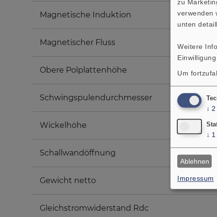
zu Marketin
verwenden w
Magnetische Induktion
unten detail
Magnetischer Fluss
Weitere Inf
Einwilligung
Obere Polplattenhöhe
Um fortzufa
Schwingspulendurchmesser
Tec
↓
2
Wickelhöhe
Sta
↓
1
Schallwandöffnung
Ablehnen
Impressum
Gewicht netto
Gleichstromwiderstand Rdc