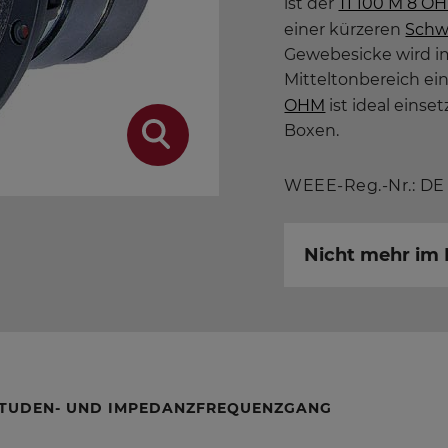
ist der
TI 100 M 8 O
einer kürzeren
Schw
Gewebesicke wird i
Mitteltonbereich ei
OHM
ist ideal einse
Boxen.
WEEE-Reg.-Nr.: DE
Nicht mehr i
TUDEN- UND IMPEDANZFREQUENZGANG