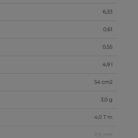
6,33
0,61
0,55
4,9 l
54 cm2
3,0 g
4,0 T m
0,6 mH