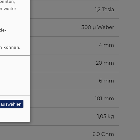
önnten,
n weiter
1,2 Tesla
300 µ Weber
ie-
4 mm
en können.
20 mm
6 mm
101 mm
e auswählen
1,05 kg
6,0 Ohm