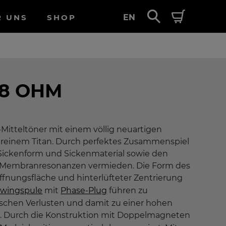
R UNS
SHOP
EN
M 8 OHM
-Mitteltöner mit einem völlig neuartigen
einem Titan. Durch perfektes Zusammenspiel
ickenform und Sickenmaterial sowie den
 Membranresonanzen vermieden. Die Form des
ffnungsfläche und hinterlüfteter Zentrierung
wingspule
mit
Phase-Plug
führen zu
chen Verlusten und damit zu einer hohen
 Durch die Konstruktion mit Doppelmagneten