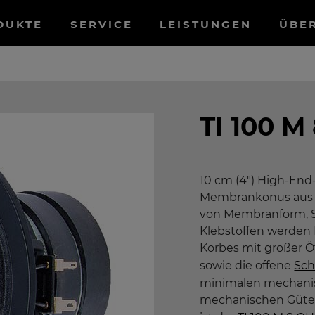
tnavigation
DUKTE
SERVICE
LEISTUNGEN
ÜBE
TI 100 
10 cm (4") High-End
Membrankonus aus r
von Membranform, S
Klebstoffen werden
Korbes mit großer Ö
sowie die offene
Sch
minimalen mechanis
mechanischen Güte.