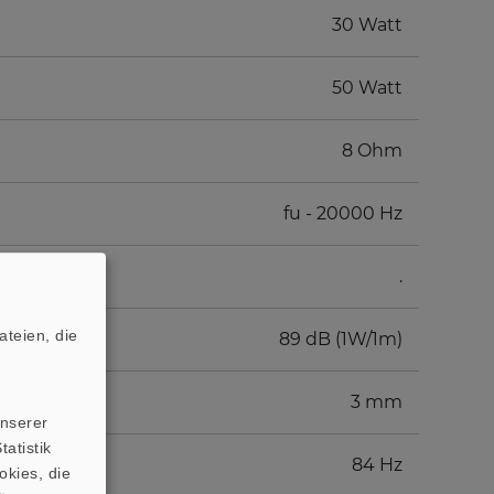
30 Watt
50 Watt
8 Ohm
fu - 20000 Hz
.
teien, die
89 dB (1W/1m)
3 mm
unserer
atistik
84 Hz
okies, die