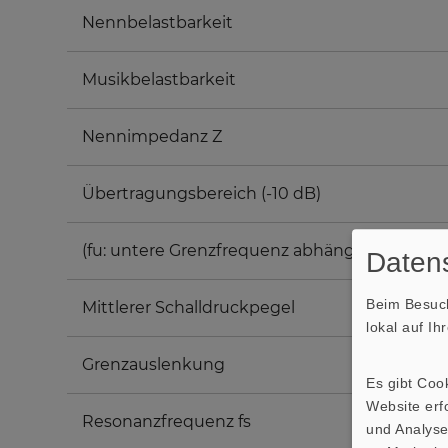
Nennbelastbarkeit
Musikbelastbarkeit
Nennimpedanz Z
Übertragungsbereich (-10 dB)
(fu: untere Grenzfrequenz abhängig vom Geh
Datens
Beim Besuch
Mittlerer Schalldruckpegel
lokal auf I
Grenzauslenkung
Es gibt Coo
Website erfo
Resonanzfrequenz fs
und Analyse