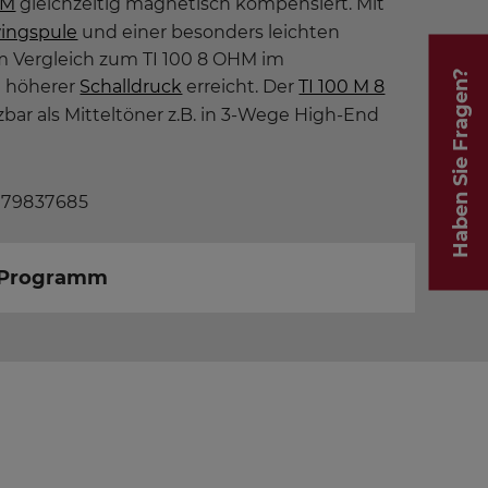
HM
gleichzeitig magnetisch kompensiert. Mit
ingspule
und einer besonders leichten
m Vergleich zum TI 100 8 OHM im
Haben Sie Fragen?
n höherer
Schalldruck
erreicht. Der
TI 100 M 8
tzbar als Mitteltöner z.B. in 3-Wege High-End
 79837685
m Programm