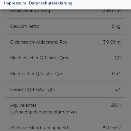
Impressum
Datenschutzerklärung
Schallwandöffnung
348 mm
Gewicht netto
5 kg
Gleichstromwiderstand Rdc
3,9 Ohm
Mechanischer Q-Faktor Qms
3,71
Elektrischer Q-Faktor Qes
0,44
Gesamt-Q-Faktor Qts
0,4
Äquivalentes
680 l
Luftnachgiebigkeitsvolumen Vas
Effektive Membranfläche Sd
840 cm2