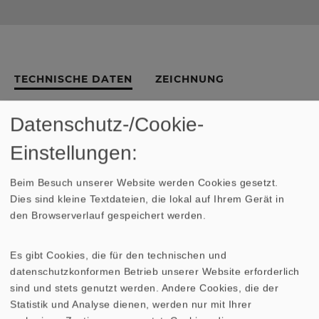
TECHNISCHE DATEN
ZEICHNUNG
AMPLITUDEN- UND
Datenschutz-/Cookie-
IMPEDANZFREQUENZGANG
Einstellungen:
Nennbelastbarkeit
200 Watt
Beim Besuch unserer Website werden Cookies gesetzt.
Dies sind kleine Textdateien, die lokal auf Ihrem Gerät in
Musikbelastbarkeit
300 Watt
den Browserverlauf gespeichert werden.
Nennimpedanz Z
4 Ohm
Es gibt Cookies, die für den technischen und
datenschutzkonformen Betrieb unserer Website erforderlich
Übertragungsbereich (-10 dB)
fc - 2000 Hz
sind und stets genutzt werden. Andere Cookies, die der
Statistik und Analyse dienen, werden nur mit Ihrer