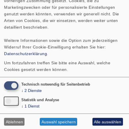
vorherigen Zustimmung gesetzt. Cookies, die zu
Mittlerer Schalldruckpegel
92 dB (1 W/1
Marketingzwecken oder für personalisierte Einstellungen
m)
genutzt werden könnten, verwenden wir generell nicht. Die
Arten von Cookies, die wir einsetzen, werden weiter unten
Grenzauslenkung
25 mm
detailliert beschrieben.
Resonanzfrequenz fs
22 Hz
Weitere Informationen sowie die Option zum jederzeitigen
Widerruf Ihrer Cookie-Einwilligung erhalten Sie hier:
Datenschutzerklärung
.
Magnetische Induktion
1,1 Tesla
Um fortzufahren treffen Sie bitte eine Auswahl, welche
Cookies gesetzt werden können.
Magnetischer Fluss
1400
µWeber
Technisch notwendig für Seitenbetrieb
↓
2
Dienste
Obere Polplattenhöhe
8 mm
Statistik und Analyse
↓
1
Dienst
Schwingspulendurchmesser
50 mm
Ablehnen
Auswahl speichern
Alle auswählen
Wickelhöhe
20 mm