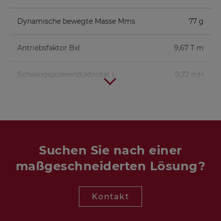
Dynamische bewegte Masse Mms
77 g
Antriebsfaktor Bxl
9,67 T m
Schwingspuleninduktivität L
0,72 mH
Suchen Sie nach einer
maßgeschneiderten Lösung?
Kontakt