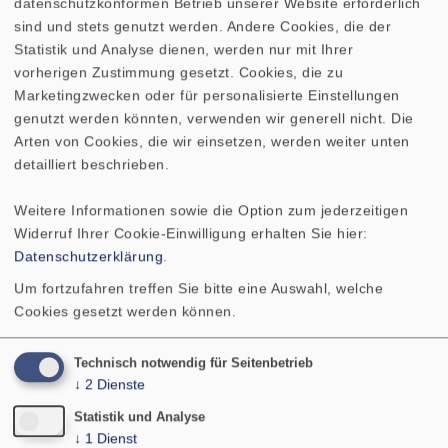
datenschutzkonformen Betrieb unserer Website erforderlich
AMPLITUDEN- UND
sind und stets genutzt werden. Andere Cookies, die der
IMPEDANZFREQUENZGANG
Statistik und Analyse dienen, werden nur mit Ihrer
RICHTDIAGRAMM
vorherigen Zustimmung gesetzt. Cookies, die zu
Marketingzwecken oder für personalisierte Einstellungen
genutzt werden könnten, verwenden wir generell nicht. Die
Nennbelastbarkeit
2 W
Arten von Cookies, die wir einsetzen, werden weiter unten
detailliert beschrieben.
Musikbelastbarkeit
3 W
Weitere Informationen sowie die Option zum jederzeitigen
Widerruf Ihrer Cookie-Einwilligung erhalten Sie hier:
Nennimpedanz Z
50 Ohm
Datenschutzerklärung
.
Um fortzufahren treffen Sie bitte eine Auswahl, welche
Übertragungsbereich (-10
180–17000 Hz
Cookies gesetzt werden können.
dB)
Technisch notwendig für Seitenbetrieb
Mittlerer Schalldruckpegel
84 dB (1 W/1 m)
↓
2
Dienste
Statistik und Analyse
Abstrahlwinkel (−6 dB)
180°/4000 Hz
↓
1
Dienst