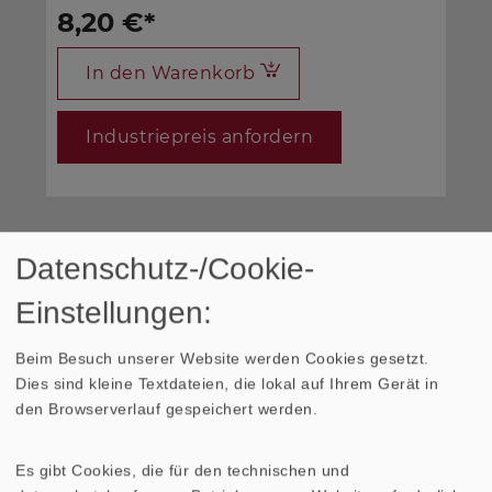
8,20 €
*
In den Warenkorb
Industriepreis anfordern
Datenschutz-/Cookie-
*Bei den Preisen handelt es sich um Bruttopreise
für Privatkunden. Auf Anfrage erhalten Sie die
Einstellungen:
Industriepreise.
Beim Besuch unserer Website werden Cookies gesetzt.
Dies sind kleine Textdateien, die lokal auf Ihrem Gerät in
den Browserverlauf gespeichert werden.
TECHNISCHE DATEN
ZEICHNUNG
Es gibt Cookies, die für den technischen und