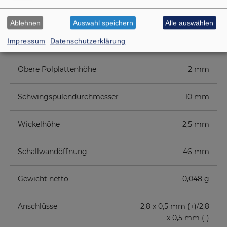
Grenzauslenkung
+/−1 mm
Ablehnen
Auswahl speichern
Alle auswählen
Impressum
Datenschutzerklärung
Resonanzfrequenz fs
300 Hz
Obere Polplattenhöhe
2 mm
Schwingspulendurchmesser
10 mm
Wickelhöhe
2,5 mm
Schallwandöffnung
46 mm
Gewicht netto
0,048 g
Anschlüsse
2,8 x 0,5 mm (+)/2,8
x 0,5 mm (-)