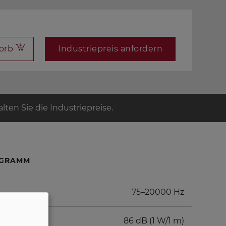
orb
Industriepreis anfordern
ten Sie die Industriepreise.
AGRAMM
75–20000 Hz
86 dB (1 W/1 m)