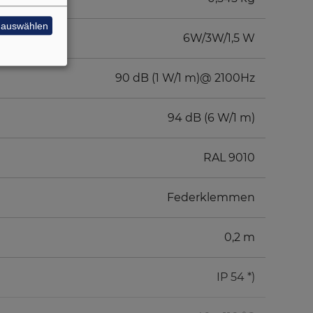
e auswählen
6W/3W/1,5 W
90 dB (1 W/1 m)@ 2100Hz
94 dB (6 W/1 m)
RAL 9010
Federklemmen
0,2 m
IP 54 *)