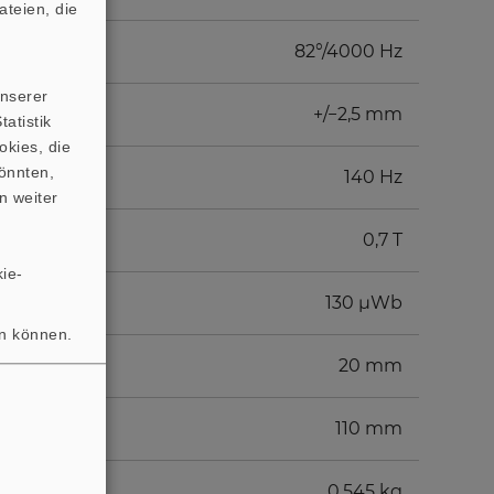
teien, die
82°/4000 Hz
unserer
+/−2,5 mm
atistik
okies, die
önnten,
140 Hz
n weiter
0,7 T
ie-
130 µWb
en können.
20 mm
110 mm
0,545 kg