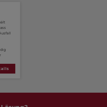
ält
dass
usfall
r
ndig
r
tspricht
chen (BS
ails