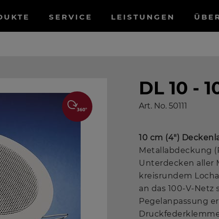
tnavigation
DUKTE
SERVICE
LEISTUNGEN
ÜBE
DL 10 - 1
Art. No.
50111
10 cm (4") Deckenl
Metallabdeckung (R
Unterdecken aller 
kreisrundem Locha
an das 100-V-Netz 
Pegelanpassung er
Druckfederklemme.