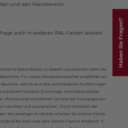
ellen und den Heimbereich.
Haben Sie Fragen?
nfrage auch in anderen RAL-Farben lackiert
teme für Betondecken zu diesem Lautsprecher liefert die
alksmühle. Für unsere Deckenlautsprecher empfehlen wir
aureihe, welche es in drei verschiedenen Ausführungen
 zusätzliche Frontteile (Frontringe, Mineralfaserplatten
re Informationen entnehmen Sie bitte der Homepage von
ür Leuchten und Lautsprecher). Durch Anklicken der
en" des jeweiligen Produktes erhalten Sie weitere Details
töpfe (F30) sind unter dem Namen FlamoX erhältlich. *)