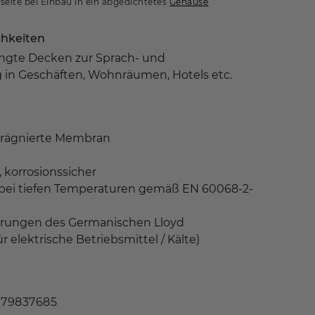
seite bei Einbau in ein abgedichtetes
Gehäuse
hkeiten
ngte Decken zur Sprach- und
 in Geschäften, Wohnräumen, Hotels etc.
prägnierte Membran
 korrosionssicher
 bei tiefen Temperaturen gemäß EN 60068-2-
rderungen des Germanischen Lloyd
 elektrische Betriebsmittel / Kälte)
 79837685