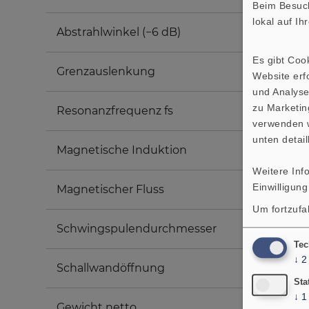
Beim Besuch
lokal auf I
Abstrahlwinkel (−6 dB)
Es gibt Coo
Grenzauslenkung
Website erfo
und Analyse
zu Marketin
Resonanzfrequenz fs
verwenden w
unten detail
Magnetische Induktion
Weitere Inf
Einwilligung
Magnetischer Fluss
Um fortzufa
Schwingspulendurchmesser
Tec
↓
2
Schallwandöffnung
Sta
↓
1
Gewicht netto