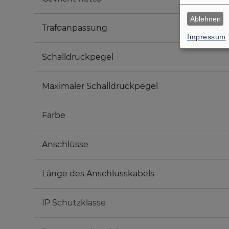
Ablehnen
Trafoanpassung
Impressum
Schalldruckpegel
Maximaler Schalldruckpegel
Farbe
Anschlüsse
Länge des Anschlusskabels
IP Schutzklasse