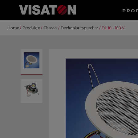
Haup
PRO
Direkt
Suche
Home
/
Produkte
/
Chassis
/
Deckenlautsprecher
/
DL 10 - 100 V
zum
Inhalt