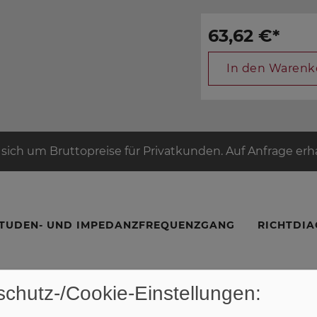
63,62 €
*
In den Warenk
 sich um Bruttopreise für Privatkunden. Auf Anfrage erhal
TUDEN- UND IMPEDANZFREQUENZGANG
RICHTDI
chutz-/Cookie-Einstellungen: