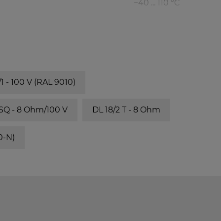
−40 ... 110 °C
/1 - 100 V (RAL 9010)
 SQ - 8 Ohm/100 V
DL 18/2 T - 8 Ohm
0-N)