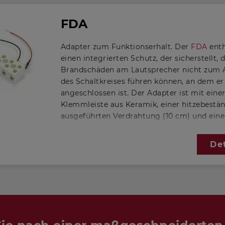
FDA
Adapter zum Funktionserhalt. Der
FDA
enth
einen integrierten Schutz, der sicherstellt, 
Brandschäden am Lautsprecher nicht zum A
des Schaltkreises führen können, an dem er
angeschlossen ist. Der Adapter ist mit eine
Klemmleiste aus Keramik, einer hitzebestä
ausgeführten Verdrahtung (10 cm) und eine
Thermosicherung ausgestattet. Der
FDA
en
den niederländischen (NEN 2575) und britis
Det
5839) Vorschriften für Alarmsysteme.