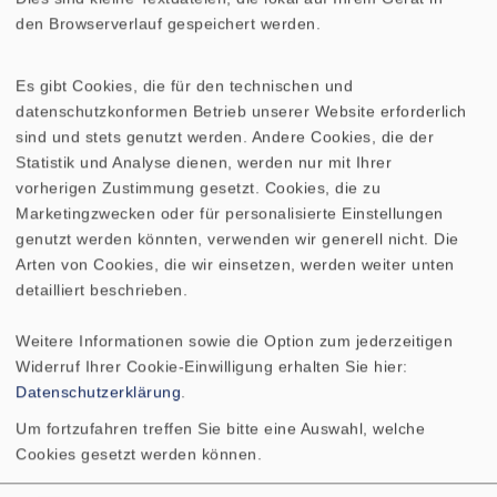
den Browserverlauf gespeichert werden.
AMPLITUDEN- UND
IMPEDANZFREQUENZGANG
Es gibt Cookies, die für den technischen und
datenschutzkonformen Betrieb unserer Website erforderlich
RICHTDIAGRAMM
sind und stets genutzt werden. Andere Cookies, die der
Statistik und Analyse dienen, werden nur mit Ihrer
Nennbelastbarkeit
10 W
vorherigen Zustimmung gesetzt. Cookies, die zu
Marketingzwecken oder für personalisierte Einstellungen
genutzt werden könnten, verwenden wir generell nicht. Die
Musikbelastbarkeit
20 W
Arten von Cookies, die wir einsetzen, werden weiter unten
detailliert beschrieben.
Nennimpedanz Z
8 Ohm
Weitere Informationen sowie die Option zum jederzeitigen
Übertragungsbereich
400–5000 Hz
Widerruf Ihrer Cookie-Einwilligung erhalten Sie hier:
(-10 dB)
Datenschutzerklärung
.
Um fortzufahren treffen Sie bitte eine Auswahl, welche
Mittlerer
88 dB (1 W/1 m)
Cookies gesetzt werden können.
Schalldruckpegel