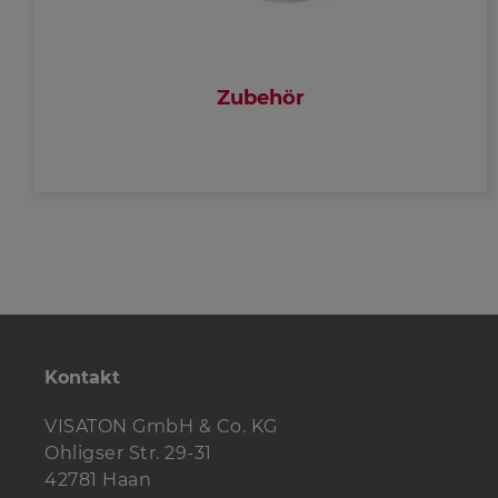
Zubehör
Kontakt
VISATON GmbH & Co. KG
Ohligser Str. 29-31
42781 Haan