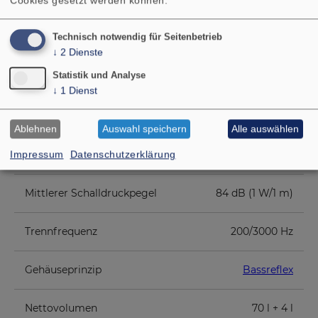
Cookies gesetzt werden können.
Technisch notwendig für Seitenbetrieb
Nennbelastbarkeit
200 W
↓
2
Dienste
Statistik und Analyse
Musikbelastbarkeit
350 W
↓
1
Dienst
Nennimpedanz Z
4 Ohm
Ablehnen
Auswahl speichern
Alle auswählen
Übertragungsbereich (-10 dB)
28–25000 Hz
Impressum
Datenschutzerklärung
Mittlerer Schalldruckpegel
84 dB (1 W/1 m)
Trennfrequenz
200/3000 Hz
Gehäuseprinzip
Bassreflex
Nettovolumen
70 l + 4 l