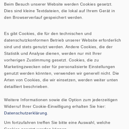
253-CENTER
spielend gemeistert.
Beim Besuch unserer Website werden Cookies gesetzt.
Dies sind kleine Textdateien, die lokal auf Ihrem Gerät in
den Browserverlauf gespeichert werden.
Dieser
Center-Speaker
ist die perfekte
Wahl, um basierend auf der
VOX 253
ein
Mehrkanalsystem aufzubauen, das sich für
Es gibt Cookies, die für den technischen und
datenschutzkonformen Betrieb unserer Website erforderlich
anspruchsvolle Musikhörer eignet, aber
sind und stets genutzt werden. Andere Cookies, die der
auch Filmgenuss auf höchstem
Statistik und Analyse dienen, werden nur mit Ihrer
akustischen Niveau verspricht.
vorherigen Zustimmung gesetzt. Cookies, die zu
Marketingzwecken oder für personalisierte Einstellungen
genutzt werden könnten, verwenden wir generell nicht. Die
Nicht mehr im Programm
Arten von Cookies, die wir einsetzen, werden weiter unten
detailliert beschrieben.
Weitere Informationen sowie die Option zum jederzeitigen
Widerruf Ihrer Cookie-Einwilligung erhalten Sie hier:
Datenschutzerklärung
.
Um fortzufahren treffen Sie bitte eine Auswahl, welche
TECHNISCHE DATEN
BESTÜCKUNGSLISTE