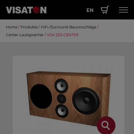
EN
Direkt
Home
/
Produkte
/
HiFi-/Surround-Bauvorschläge
/
Hauptnavigation
PRODUKTE
zum
Center-Lautsprecher
/
VOX 253-CENTER
Inhalt
SERVICE
LEISTUNGEN
ÜBER UNS
SHOP