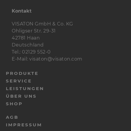
Anschlussterminal
BT 95/75
1 St.
Kontakt
Dämpfungsmaterial
4 Btl.
Polyesterwolle
VISATON GmbH & Co. KG
Ohligser Str. 29-31
Spezial-
6 St.
5 x 30 mm
42781 Haan
Holzschrauben
Deutschland
Tel.: 02129 552-0
Holzschrauben
16 St.
3,5 x 19 mm
E-Mail: visaton@visaton.com
Senkkopfschrauben
4 St.
3,5 x 25 mm
PRODUKTE
Bespannstoff
0,5 m
Breite 50 cm
SERVICE
LEISTUNGEN
Kabel
2 m
2 x 2,5 mm²
ÜBER UNS
SHOP
2 m
2 x 1,5 mm²
AGB
IMPRESSUM