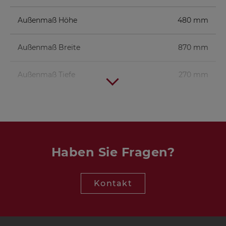
Außenmaß Höhe
480 mm
Außenmaß Breite
870 mm
Außenmaß Tiefe
270 mm
Hochtöner
KE 25 SC - 8 Ohm
1 St.
Mitteltöner
AL 130 - 8 Ohm
2 St.
Haben Sie Fragen?
Tieftöner
TIW 250 XS - 8 Ohm
1 St.
Kontakt
Frequenzweiche
VOX 253-CENTER
1 St.
Weiche
Bassreflexrohr
BR 25.50
1 St.
(Länge 8 cm)