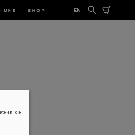
R UNS
SHOP
EN
teien, die