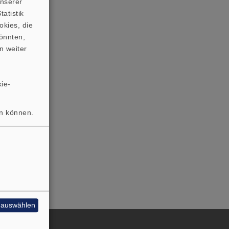
unserer
atistik
okies, die
önnten,
n weiter
ie-
en können.
e auswählen