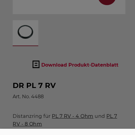
Download Produkt-Datenblatt
DR PL 7 RV
Art. No.
4488
Distanzring für
PL 7 RV - 4 Ohm
und
PL 7
RV - 8 Ohm