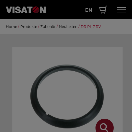
EN
Direkt
Home
/
Produkte
/
Zubehör
/
Neuheiten
/
DR PL 7 RV
Hauptnavigation
PRODUKTE
zum
Inhalt
SERVICE
LEISTUNGEN
ÜBER UNS
SHOP