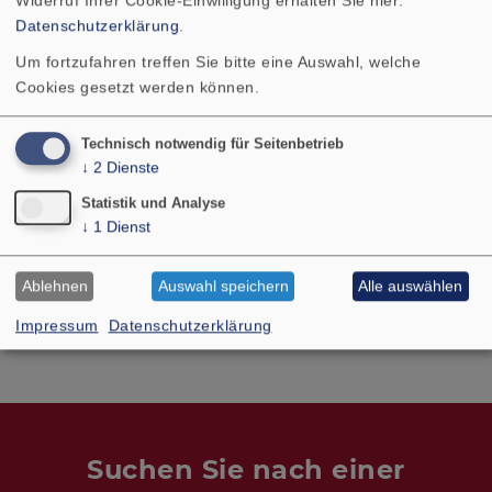
Widerruf Ihrer Cookie-Einwilligung erhalten Sie hier:
Datenschutzerklärung
.
Um fortzufahren treffen Sie bitte eine Auswahl, welche
TECHNISCHE DATEN
RICHTDIAGRAMM
Cookies gesetzt werden können.
Farbe
schwarz / black
Technisch notwendig für Seitenbetrieb
↓
2
Dienste
Statistik und Analyse
↓
1
Dienst
Zubehör von:
Ablehnen
Auswahl speichern
Alle auswählen
PL 7 RV - 4 Ohm
PL 7 RV - 8 Ohm
Impressum
Datenschutzerklärung
Suchen Sie nach einer