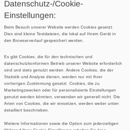
Datenschutz-/Cookie-
Eigenschaften
Material: Kunststoff
Einstellungen:
Beim Besuch unserer Website werden Cookies gesetzt.
Dies sind kleine Textdateien, die lokal auf Ihrem Gerät in
5,58 €
*
den Browserverlauf gespeichert werden.
In den Warenkorb
Es gibt Cookies, die für den technischen und
datenschutzkonformen Betrieb unserer Website erforderlich
Industriepreis anfordern
sind und stets genutzt werden. Andere Cookies, die der
Statistik und Analyse dienen, werden nur mit Ihrer
vorherigen Zustimmung gesetzt. Cookies, die zu
Marketingzwecken oder für personalisierte Einstellungen
genutzt werden könnten, verwenden wir generell nicht. Die
Arten von Cookies, die wir einsetzen, werden weiter unten
*Bei den Preisen handelt es sich um Bruttopreise
detailliert beschrieben.
für Privatkunden. Auf Anfrage erhalten Sie die
Industriepreise.
Weitere Informationen sowie die Option zum jederzeitigen