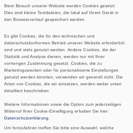
auf. Das Maß für die
Dämpfung
ist die
Beim Besuch unserer Website werden Cookies gesetzt.
Güte. Für Lautsprecher gilt folgendes: 1. Bei
Dies sind kleine Textdateien, die lokal auf Ihrem Gerät in
geringer
Dämpfung
(hohe Güte) werden
den Browserverlauf gespeichert werden.
tiefe Frequenzen stärker abgestrahlt,
jedoch zieht die Wiedergabe von
Es gibt Cookies, die für den technischen und
Bassimpulsen lange Ausschwinger nach
datenschutzkonformen Betrieb unserer Website erforderlich
sich. 2. Bei hoher
Dämpfung
(geringe Güte)
sind und stets genutzt werden. Andere Cookies, die der
Statistik und Analyse dienen, werden nur mit Ihrer
ist die Basswiedergabe zwar sehr prägnant,
vorherigen Zustimmung gesetzt. Cookies, die zu
der
Frequenzgang
fällt jedoch zu früh ab.
Marketingzwecken oder für personalisierte Einstellungen
Bei Lautsprechern müssen grundsätzlich
genutzt werden könnten, verwenden wir generell nicht. Die
vier Arten von Dämpfungen betrachtet
Arten von Cookies, die wir einsetzen, werden weiter unten
werden. 1. mechanische
Dämpfung
am
detailliert beschrieben.
Lautsprecher 2. mechanische
Dämpfung
des Gehäuses 3. elektrische
Dämpfung
des
Weitere Informationen sowie die Option zum jederzeitigen
Lautsprechers 4. elektrische
Dämpfung
Widerruf Ihrer Cookie-Einwilligung erhalten Sie hier:
Datenschutzerklärung
.
durch die Frequenzweiche
Um fortzufahren treffen Sie bitte eine Auswahl, welche