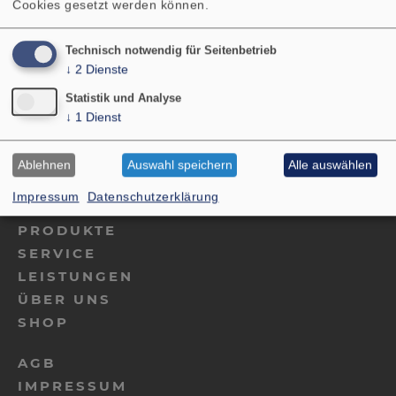
Cookies gesetzt werden können.
Kontakt
Technisch notwendig für Seitenbetrieb
↓
2
Dienste
VISATON GmbH & Co. KG
Statistik und Analyse
Ohligser Str. 29-31
↓
1
Dienst
42781 Haan
Deutschland
Tel.: 02129 552-0
Ablehnen
Auswahl speichern
Alle auswählen
E-Mail: visaton@visaton.com
Impressum
Datenschutzerklärung
PRODUKTE
SERVICE
LEISTUNGEN
ÜBER UNS
SHOP
AGB
IMPRESSUM