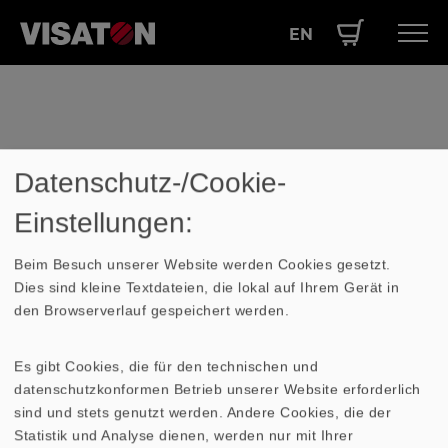
EN
Direkt
Hauptnavigation
PRODUKTE
zum
Inhalt
SERVICE
LEISTUNGEN
Datenschutz-/Cookie-
Lexikon
ÜBER UNS
Einstellungen:
Frequenzgang
SHOP
Beim Besuch unserer Website werden Cookies gesetzt.
Dies sind kleine Textdateien, die lokal auf Ihrem Gerät in
In der Übertragungskurve, auch
den Browserverlauf gespeichert werden.
Frequenzgang
genannt, wird das
frequenzabhängige Ausgangssignal in
Es gibt Cookies, die für den technischen und
Bezug auf das Eingangssignal dargestellt.
datenschutzkonformen Betrieb unserer Website erforderlich
Bei Lautsprechern wird der
sind und stets genutzt werden. Andere Cookies, die der
frequenzabhängige
Schalldruckpegel
Statistik und Analyse dienen, werden nur mit Ihrer