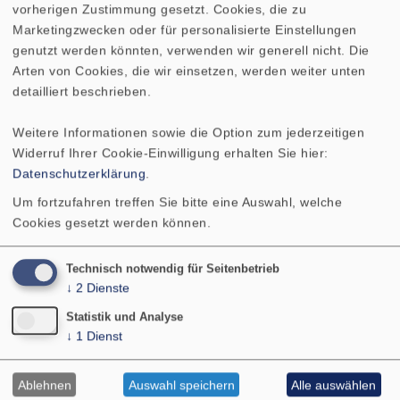
vorherigen Zustimmung gesetzt. Cookies, die zu
aufgezeichnet.
Marketingzwecken oder für personalisierte Einstellungen
genutzt werden könnten, verwenden wir generell nicht. Die
Arten von Cookies, die wir einsetzen, werden weiter unten
Kontakt
detailliert beschrieben.
VISATON GmbH & Co. KG
Weitere Informationen sowie die Option zum jederzeitigen
Ohligser Str. 29-31
Widerruf Ihrer Cookie-Einwilligung erhalten Sie hier:
42781 Haan
Datenschutzerklärung
.
Deutschland
Um fortzufahren treffen Sie bitte eine Auswahl, welche
Tel.: 02129 552-0
Cookies gesetzt werden können.
E-Mail: visaton@visaton.com
PRODUKTE
Technisch notwendig für Seitenbetrieb
↓
2
Dienste
SERVICE
LEISTUNGEN
Statistik und Analyse
↓
1
Dienst
ÜBER UNS
SHOP
Ablehnen
Auswahl speichern
Alle auswählen