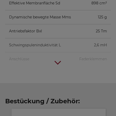
Effektive Membranfläche Sd
898 cm²
Dynamische bewegte Masse Mms
125 g
Antriebsfaktor Bxl
25 Tm
Schwingspuleninduktivität L
2,6 mH
Anschlüsse
Federklemmen
Volumen/Prinzip
BR-Rohr
fb
fc/QTC
44 l/geschlossen
-
-
84
Bestückung / Zubehör:
Hz/0,71