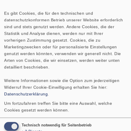
(fu: untere Grenzfrequenz
.
Es gibt Cookies, die für den technischen und
abhängig vom Gehäuse)
datenschutzkonformen Betrieb unserer Website erforderlich
sind und stets genutzt werden. Andere Cookies, die der
Mittlerer Schalldruckpegel
92 dB
Statistik und Analyse dienen, werden nur mit Ihrer
(2,83 V/1 m)
vorherigen Zustimmung gesetzt. Cookies, die zu
Marketingzwecken oder für personalisierte Einstellungen
Maximaler linerarer Hub
+/−5,5 mm
genutzt werden könnten, verwenden wir generell nicht. Die
Arten von Cookies, die wir einsetzen, werden weiter unten
detailliert beschrieben.
Grenzauslenkung
+/−12 mm
Weitere Informationen sowie die Option zum jederzeitigen
Resonanzfrequenz fs
36 Hz
Widerruf Ihrer Cookie-Einwilligung erhalten Sie hier:
Datenschutzerklärung
.
Obere Polplattenhöhe
12 mm
Um fortzufahren treffen Sie bitte eine Auswahl, welche
Cookies gesetzt werden können.
Schwingspulendurchmesser
100 mm
Technisch notwendig für Seitenbetrieb