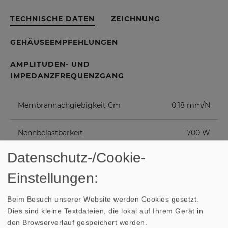
TECHNISCHE DATEN
ZEICHNUNG
GEHÄUSEEMPFEHLUNGEN
AMPLITUDEN- UND
IMPEDANZFREQUENZGANG
Membrannachgiebigkeit Cm
0,18 mm/N
Nennbelastbarkeit
700 W
Datenschutz-/Cookie-
Musikbelastbarkeit
1000 W
Einstellungen:
Nennimpedanz Z
8 Ohm
Beim Besuch unserer Website werden Cookies gesetzt.
Dies sind kleine Textdateien, die lokal auf Ihrem Gerät in
Übertragungsbereich (-10 dB)
fu–3700 Hz
den Browserverlauf gespeichert werden.