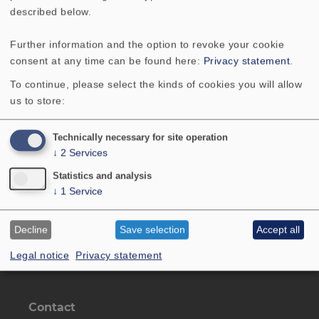
described below.
Winzigkeit fix und flink bei der Musik und
eröffnet darüber das freizügige, frische und
Further information and the option to revoke your cookie
seriöse Klangbild eines durchaus ernst zu
consent at any time can be found here:
Privacy statement
.
nehmenden Lautsprechers. (...) Übrigens werden
To continue, please select the kinds of cookies you will allow
Sie eine
VOX 80
wohl niemals im harten
us to store:
Kneipeneinsatz finden - Rock`n`Roll und
Dauerfeuer sind ganz bestimmt nicht ihr Ding.
Technically necessary for site operation
(...) Aber ein Pärchen
VOX 80
auf dem
↓
2
Services
Schreibtisch, neben dem Computermonitor oder
Statistics and analysis
auf der Fensterbank überträgt etliche
↓
1
Service
Sympathien der Vorübergehenden auf den
Betreiber. Selbst erlebt!
Decline
Save selection
Accept all
Legal notice
Privacy statement
Contact