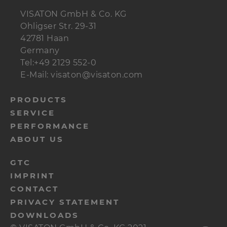
VISATON GmbH & Co. KG
Ohligser Str. 29-31
42781 Haan
Germany
Tel:+49 2129 552-0
E-Mail: visaton@visaton.com
menu-
PRODUCTS
SERVICE
footer-
PERFORMANCE
navi-
ABOUT US
en
menu-
GTC
IMPRINT
footer-
CONTACT
meta-
PRIVACY STATEMENT
en
DOWNLOADS