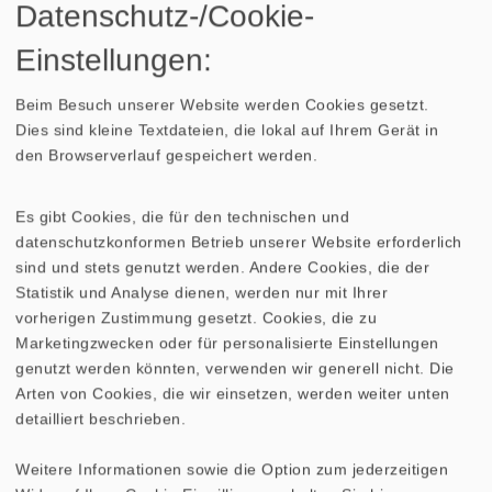
Übertragungsbereich (-10 dB)
fu–6000 Hz
Datenschutz-/Cookie-
Einstellungen:
(fu: untere Grenzfrequenz
.
abhängig vom Gehäuse)
Beim Besuch unserer Website werden Cookies gesetzt.
Dies sind kleine Textdateien, die lokal auf Ihrem Gerät in
Mittlerer Schalldruckpegel
88 dB (1 W/1 m)
den Browserverlauf gespeichert werden.
Abstrahlwinkel (−6 dB)
48°/4000 Hz
Es gibt Cookies, die für den technischen und
datenschutzkonformen Betrieb unserer Website erforderlich
sind und stets genutzt werden. Andere Cookies, die der
Grenzauslenkung
+/−10 mm
Statistik und Analyse dienen, werden nur mit Ihrer
vorherigen Zustimmung gesetzt. Cookies, die zu
Resonanzfrequenz fs
30 Hz
Marketingzwecken oder für personalisierte Einstellungen
genutzt werden könnten, verwenden wir generell nicht. Die
Magnetische Induktion
1,1 T
Arten von Cookies, die wir einsetzen, werden weiter unten
detailliert beschrieben.
Magnetischer Fluss
600 µWb
Weitere Informationen sowie die Option zum jederzeitigen