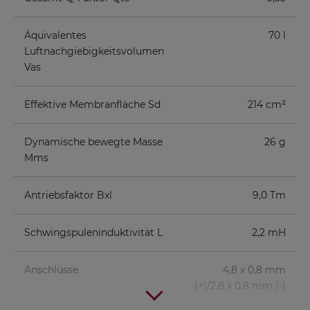
Äquivalentes
70 l
Luftnachgiebigkeitsvolumen
Vas
Effektive Membranfläche Sd
214 cm²
Dynamische bewegte Masse
26 g
Mms
Antriebsfaktor Bxl
9,0 Tm
Schwingspuleninduktivität L
2,2 mH
Anschlüsse
4,8 x 0,8 mm
(+)/2,8 x 0,8 mm (-)