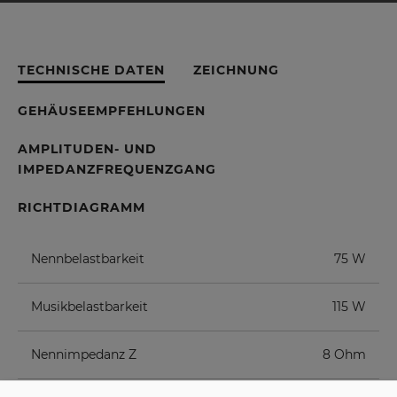
TECHNISCHE DATEN
ZEICHNUNG
GEHÄUSEEMPFEHLUNGEN
AMPLITUDEN- UND
IMPEDANZFREQUENZGANG
RICHTDIAGRAMM
Nennbelastbarkeit
75 W
Musikbelastbarkeit
115 W
Nennimpedanz Z
8 Ohm