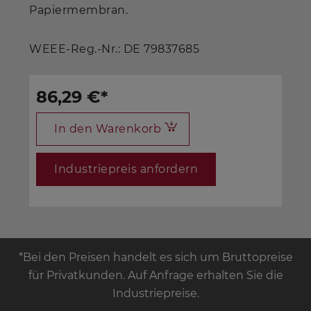
Papiermembran.
WEEE-Reg.-Nr.: DE 79837685
86,29 €
*
In den Warenkorb
Industriepreis anfordern
*Bei den Preisen handelt es sich um Bruttopreise
für Privatkunden. Auf Anfrage erhalten Sie die
Industriepreise.