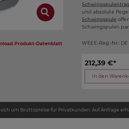
Schwingspulenträ
und absolute Pegel
Schwingspule
offen
Schwingspulen par
WEEE-Reg.-Nr.: DE
load Produkt-Datenblatt
212,39 €
*
In den Warenk
 sich um Bruttopreise für Privatkunden. Auf Anfrage erhal