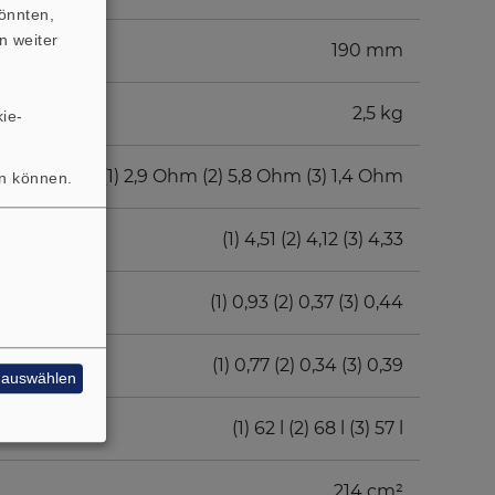
önnten,
n weiter
190 mm
2,5 kg
ie-
(1) 2,9 Ohm (2) 5,8 Ohm (3) 1,4 Ohm
en können.
(1) 4,51 (2) 4,12 (3) 4,33
(1) 0,93 (2) 0,37 (3) 0,44
(1) 0,77 (2) 0,34 (3) 0,39
e auswählen
(1) 62 l (2) 68 l (3) 57 l
214 cm²