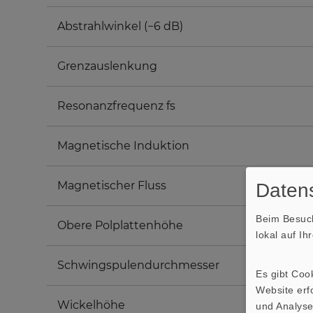
Abstrahlwinkel (−6 dB)
Grenzauslenkung
Resonanzfrequenz fs
Magnetische Induktion
Magnetischer Fluss
Datens
Beim Besuch
Obere Polplattenhöhe
lokal auf I
Schwingspulendurchmesser
Es gibt Coo
Website erfo
Wickelhöhe
und Analyse