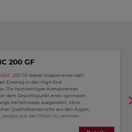
BR 25.50
27 Hz
IC 200 GF
ASSIC 200
GF bietet Visaton einen sehr
ten Einstieg in den High-End
ss. Die hochwertigen Komponenten
er dem Gesichtspunkt eines optimalen
tungs-Verhältnisses ausgewählt, ohne
hohen Qualitätsansprüche aus den Augen,
 gesagt, aus den Ohren zu verlieren.
t durch die