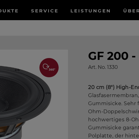
tnavigation
DUKTE
SERVICE
LEISTUNGEN
ÜBE
GF 200 -
Art. No.
1330
20 cm (8") High-En
Glasfasermembran,
Gummisicke. Sehr f
Ohm-Doppelschwing
hochwertiges 8-Oh
Gummisicke garant
Polplatte, der hin