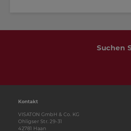
handelt sich hier um eine Doppe
Bassreflexbox. Durch diese beid
gelingt es, im Vergleich zu einer
Bassreflexbox den Übertragungsb
deutlich nach unten hin zu erweite
Reflexabstimmung (Helmholtzreso
Kammer liegt bei 90 Hz, die der un
Suchen S
Als Tieftöner kommt der in High-E
geschätzte Basslautsprecher
GF 20
Ohm
zum Einsatz. Als Langhubtief
Glasfasermembran verhilft er der
III
zu abgrundtiefen Bässen, bei ein
Größe recht hohen Maximallautstär
bewährt in der
CASABLANCA III
si
weich zeichnenden Gewebekalott
Kontakt
Ohm
und
G 25 FFL - 8 Ohm
, die 
Mittel- und Hochtonbereich eine 
VISATON GmbH & Co. KG
unaufdringliche Klangwiedergabe 
Ohligser Str. 29-31
Auch optisch harmonieren die run
42781 Haan