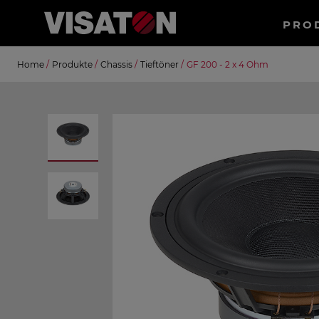
Haup
PRO
Direkt
Suche
Home
/
Produkte
/
Chassis
/
Tieftöner
/
GF 200 - 2 x 4 Ohm
zum
Inhalt