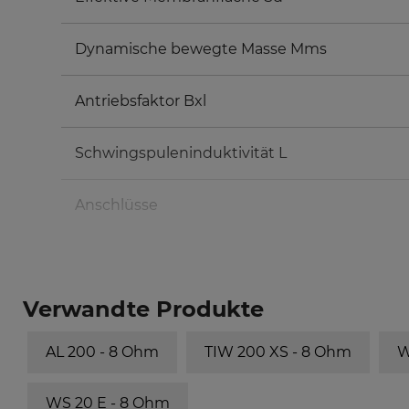
Dynamische bewegte Masse Mms
Antriebsfaktor Bxl
Schwingspuleninduktivität L
Anschlüsse
Volumen/Prinzip
Verwandte Produkte
30 l/
Bassreflex
AL 200 - 8 Ohm
TIW 200 XS - 8 Ohm
W
50 l/
Bassreflex
WS 20 E - 8 Ohm