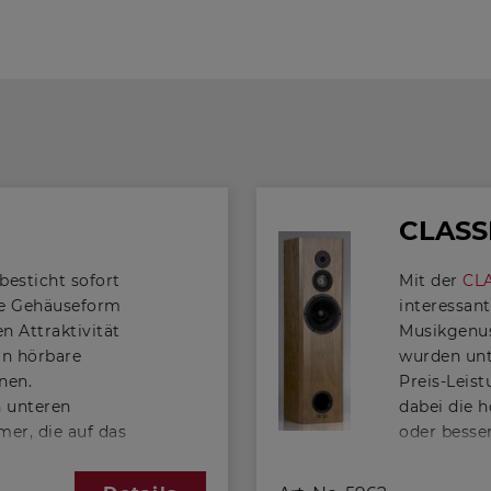
CLASS
besticht sofort
Mit der
CL
ie Gehäuseform
interessan
n Attraktivität
Musikgenu
 in hörbare
wurden unt
nen.
Preis-Leis
n unteren
dabei die 
er, die auf das
oder besser
rch eine genau
Unterstütz
bunden ist. Es