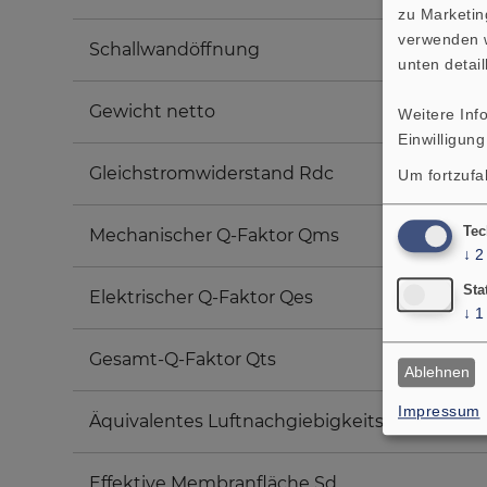
zu Marketin
verwenden w
Schallwandöffnung
unten detail
Gewicht netto
Weitere Inf
Einwilligung
Gleichstromwiderstand Rdc
Um fortzufa
Tec
Mechanischer Q-Faktor Qms
↓
2
Sta
Elektrischer Q-Faktor Qes
↓
1
Gesamt-Q-Faktor Qts
Ablehnen
Impressum
Äquivalentes Luftnachgiebigkeitsvolumen Va
Effektive Membranfläche Sd