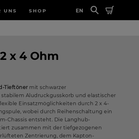
R UNS
SHOP
EN
 2 x 4 Ohm
d-Tieftöner
mit schwarzer
 stabilem Aludruckgusskorb und elastischer
lexible Einsatzmöglichkeiten durch 2 x 4-
spule, wobei durch Reihenschaltung ein
m-Chassis entsteht. Die Langhub-
iert zusammen mit der tiefgezogenen
terlüfteten Zentrierung, dem Kapton-