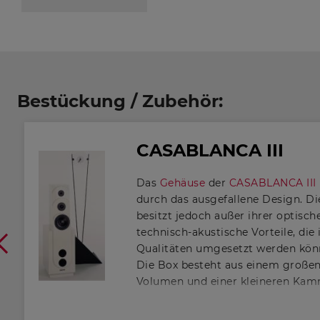
70 l/
Bassreflex
Bestückung / Zubehör:
CASABLANCA III
Das
Gehäuse
der
CASABLANCA III
durch das ausgefallene Design. D
besitzt jedoch außer ihrer optische
technisch-akustische Vorteile, die
Qualitäten umgesetzt werden kön
Die Box besteht aus einem große
Volumen und einer kleineren Kamm
große Volumen aufgesetzt und du
berechnete Öffnung mit dieser ver