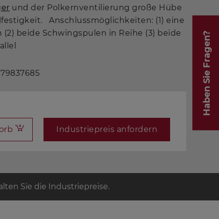
ger
und der Polkernventilierung große Hübe
festigkeit. Anschlussmöglichkeiten: (1) eine
 (2) beide Schwingspulen in Reihe (3) beide
Haben Sie Fragen?
allel
 79837685
orb
Industriepreis anfordern
ten Sie die Industriepreise.