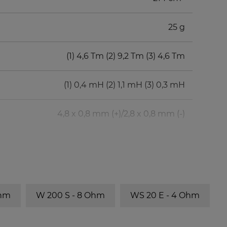
25 g
(1) 4,6 Tm (2) 9,2 Tm (3) 4,6 Tm
(1) 0,4 mH (2) 1,1 mH (3) 0,3 mH
4,8 x 0,8 mm (+)/2,8 x 0,8 mm (-)
BR-Rohr
fb
BR 25.50
40 Hz
Ohm
W 200 S - 8 Ohm
WS 20 E - 4 Ohm
BR 25.50
31 Hz