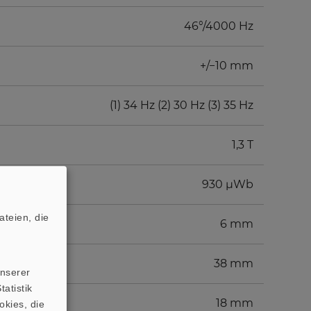
46°/4000 Hz
+/−10 mm
(1) 34 Hz (2) 30 Hz (3) 35 Hz
1,3 T
930 µWb
teien, die
6 mm
38 mm
unserer
atistik
18 mm
okies, die