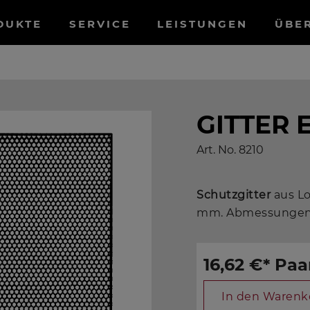
tnavigation
DUKTE
SERVICE
LEISTUNGEN
ÜBE
GITTER 
Art. No.
8210
Schutzgitter
aus Lo
mm. Abmessungen:
16,62 €
*
Paa
In den Warenk