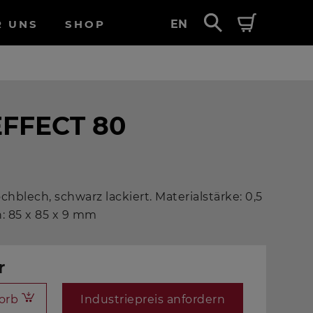
R UNS
SHOP
EN
EFFECT 80
chblech, schwarz lackiert. Materialstärke: 0,5
 85 x 85 x 9 mm
r
orb
Industriepreis anfordern