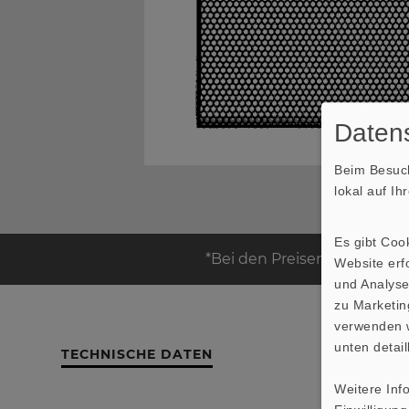
Datens
Beim Besuch
lokal auf I
Es gibt Coo
*Bei den Preisen handelt es
Website erfo
und Analyse
zu Marketin
verwenden w
unten detail
TECHNISCHE DATEN
Weitere Inf