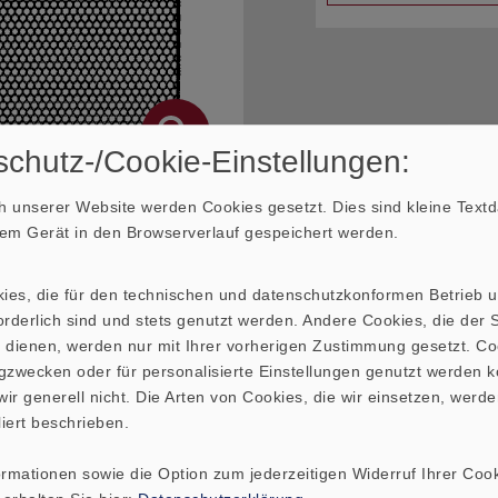
chutz-/Cookie-Einstellungen:
 unserer Website werden Cookies gesetzt. Dies sind kleine Textda
hrem Gerät in den Browserverlauf gespeichert werden.
kies, die für den technischen und datenschutzkonformen Betrieb 
 sich um Bruttopreise für Privatkunden. Auf Anfrage erhal
rderlich sind und stets genutzt werden. Andere Cookies, die der St
 dienen, werden nur mit Ihrer vorherigen Zustimmung gesetzt. Co
gzwecken oder für personalisierte Einstellungen genutzt werden k
ir generell nicht. Die Arten von Cookies, die wir einsetzen, werde
liert beschrieben.
ormationen sowie die Option zum jederzeitigen Widerruf Ihrer Cook