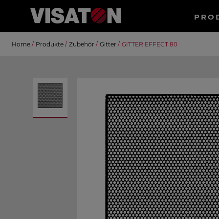
Haup
PRO
Direkt
Suche
Home
/
Produkte
/
Zubehör
/
Gitter
/
GITTER EFFECT 80
zum
Inhalt