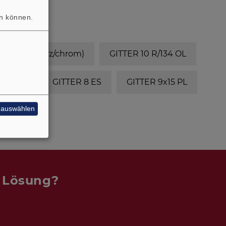
en können.
/134 (schwarz/chrom)
GITTER 10 R/134 OL
ER 4x6
GITTER 8 ES
GITTER 9x15 PL
e auswählen
n Lösung?