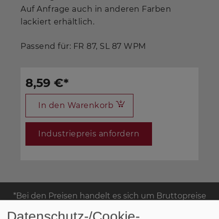
Auf Anfrage auch in anderen Farben
lackiert erhältlich.
Passend für: FR 87, SL 87 WPM
8,59 €
*
In den Warenkorb
Industriepreis anfordern
*Bei den Preisen handelt es sich um Bruttopreise
für Privatkunden. Auf Anfrage erhalten Sie die
Datenschutz-/Cookie-