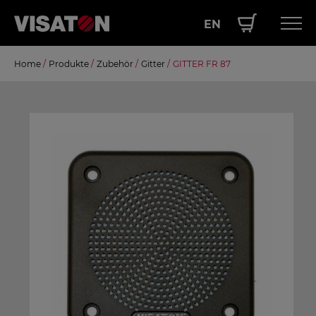
EN
Direkt
Home
/
Produkte
/
Zubehör
/
Gitter
/
GITTER FR 87
Hauptnavigation
PRODUKTE
zum
Inhalt
SERVICE
LEISTUNGEN
ÜBER UNS
SHOP