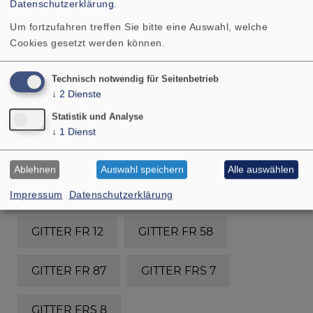
Datenschutzerklärung
.
Um fortzufahren treffen Sie bitte eine Auswahl, welche
GITTER 10 R/134 OL
GITTER 10 RS
Cookies gesetzt werden können.
GITTER 13 R/162
GITTER 13 RS
Technisch notwendig für Seitenbetrieb
↓
2
Dienste
GITTER 16 R/177
GITTER 16 RS
Statistik und Analyse
↓
1
Dienst
GITTER 4x6
GITTER 8 ES
Ablehnen
Auswahl speichern
Alle auswählen
GITTER 9x15 PL
GITTER EFFECT 80
Impressum
Datenschutzerklärung
GITTER FR 12
GITTER FR 58
GITTER FR 87
GITTER FRS 7
GITTER FRS 8