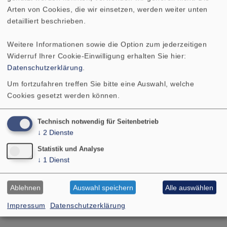
Arten von Cookies, die wir einsetzen, werden weiter unten
GITTER 13 R/162
GITTER 13 RS
detailliert beschrieben.
GITTER 16 R/177
GITTER 16 RS
Weitere Informationen sowie die Option zum jederzeitigen
Widerruf Ihrer Cookie-Einwilligung erhalten Sie hier:
Datenschutzerklärung
.
GITTER 4x6
GITTER 8 ES
Um fortzufahren treffen Sie bitte eine Auswahl, welche
Cookies gesetzt werden können.
GITTER 9x15 PL
GITTER EFFECT 80
Technisch notwendig für Seitenbetrieb
GITTER FR 12
GITTER FR 58
↓
2
Dienste
Statistik und Analyse
GITTER FR 87
GITTER FRS 7
↓
1
Dienst
GITTER FRS 8
Ablehnen
Auswahl speichern
Alle auswählen
Impressum
Datenschutzerklärung