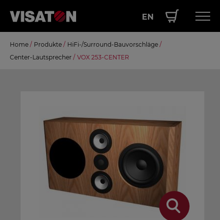
EN
Direkt
Home
/
Produkte
/
HiFi-/Surround-Bauvorschläge
/
Hauptnavigation
PRODUKTE
zum
Center-Lautsprecher
/
VOX 253-CENTER
Inhalt
SERVICE
LEISTUNGEN
ÜBER UNS
SHOP