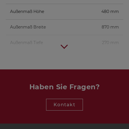
Außenmaß Höhe
480 mm
Außenmaß Breite
870 mm
Außenmaß Tiefe
270 mm
Hochtöner
KE 25 SC - 8 Ohm
1 St.
Mitteltöner
AL 130 - 8 Ohm
2 St.
Haben Sie Fragen?
Tieftöner
TIW 250 XS - 8 Ohm
1 St.
Kontakt
Frequenzweiche
VOX 253-CENTER
1 St.
Weiche
Bassreflexrohr
BR 25.50
1 St.
(Länge 8 cm)