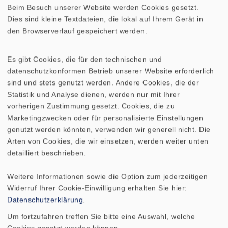
253-CENTER
spielend gemeistert.
Beim Besuch unserer Website werden Cookies gesetzt.
Dies sind kleine Textdateien, die lokal auf Ihrem Gerät in
den Browserverlauf gespeichert werden.
Dieser
Center-Speaker
ist die perfekte
Wahl, um basierend auf der
VOX 253
ein
Mehrkanalsystem aufzubauen, das sich für
Es gibt Cookies, die für den technischen und
datenschutzkonformen Betrieb unserer Website erforderlich
anspruchsvolle Musikhörer eignet, aber
sind und stets genutzt werden. Andere Cookies, die der
auch Filmgenuss auf höchstem
Statistik und Analyse dienen, werden nur mit Ihrer
akustischen Niveau verspricht.
vorherigen Zustimmung gesetzt. Cookies, die zu
Marketingzwecken oder für personalisierte Einstellungen
genutzt werden könnten, verwenden wir generell nicht. Die
Nicht mehr im Programm
Arten von Cookies, die wir einsetzen, werden weiter unten
detailliert beschrieben.
Weitere Informationen sowie die Option zum jederzeitigen
Widerruf Ihrer Cookie-Einwilligung erhalten Sie hier:
Datenschutzerklärung
.
Um fortzufahren treffen Sie bitte eine Auswahl, welche
TECHNISCHE DATEN
BESTÜCKUNGSLISTE