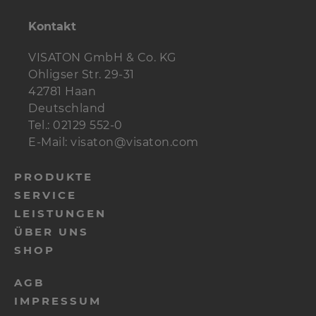
Anschlussterminal
BT 95/75
1 St.
Kontakt
Dämpfungsmaterial
4 Btl.
Polyesterwolle
VISATON GmbH & Co. KG
Ohligser Str. 29-31
Spezial-
6 St.
5 x 30 mm
42781 Haan
Holzschrauben
Deutschland
Tel.: 02129 552-0
Holzschrauben
16 St.
3,5 x 19 mm
E-Mail: visaton@visaton.com
Senkkopfschrauben
4 St.
3,5 x 25 mm
PRODUKTE
Bespannstoff
0,5 m
Breite 50 cm
SERVICE
LEISTUNGEN
Kabel
2 m
2 x 2,5 mm²
ÜBER UNS
SHOP
2 m
2 x 1,5 mm²
AGB
IMPRESSUM