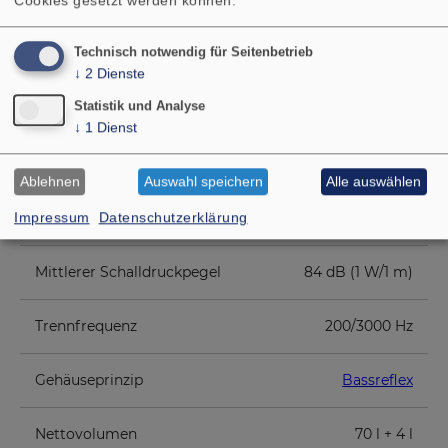
Cookies gesetzt werden können.
Technisch notwendig für Seitenbetrieb
Nennbelastbarkeit
200 W
↓
2
Dienste
Statistik und Analyse
Musikbelastbarkeit
350 W
↓
1
Dienst
Nennimpedanz Z
4 Ohm
Ablehnen
Auswahl speichern
Alle auswählen
Übertragungsbereich (-10 dB)
28–25000 Hz
Impressum
Datenschutzerklärung
Mittlerer Schalldruckpegel
84 dB (1 W/1 m)
Trennfrequenz
200/3000 Hz
Gehäuseprinzip
Bassreflex
Nettovolumen
70 l + 4 l