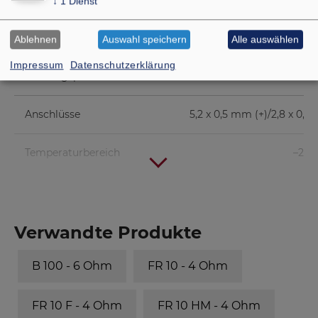
↓
1
Dienst
Antriebsfaktor Bxl
4
Ablehnen
Auswahl speichern
Alle auswählen
Impressum
Datenschutzerklärung
Schwingspuleninduktivität L
Anschlüsse
5,2 x 0,5 mm (+)/2,8 x 0,5
Temperaturbereich
–25 .
Verwandte Produkte
B 100 - 6 Ohm
FR 10 - 4 Ohm
FR 10 F - 4 Ohm
FR 10 HM - 4 Ohm