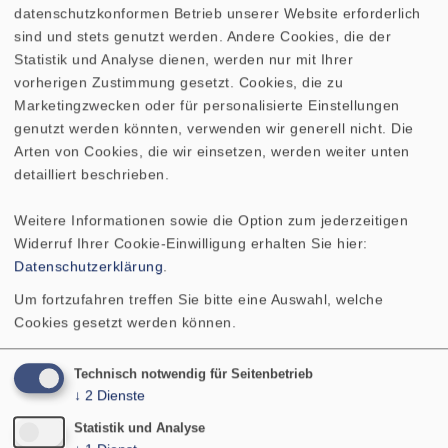
datenschutzkonformen Betrieb unserer Website erforderlich
sind und stets genutzt werden. Andere Cookies, die der
Gleichstromwiderstand Rdc
7
Statistik und Analyse dienen, werden nur mit Ihrer
vorherigen Zustimmung gesetzt. Cookies, die zu
Marketingzwecken oder für personalisierte Einstellungen
Mechanischer Q-Faktor Qms
genutzt werden könnten, verwenden wir generell nicht. Die
Arten von Cookies, die wir einsetzen, werden weiter unten
Elektrischer Q-Faktor Qes
detailliert beschrieben.
Gesamt-Q-Faktor Qts
Weitere Informationen sowie die Option zum jederzeitigen
Widerruf Ihrer Cookie-Einwilligung erhalten Sie hier:
Datenschutzerklärung
.
Äquivalentes
Luftnachgiebigkeitsvolumen
Um fortzufahren treffen Sie bitte eine Auswahl, welche
Vas
Cookies gesetzt werden können.
Effektive Membranfläche Sd
Technisch notwendig für Seitenbetrieb
↓
2
Dienste
Dynamische bewegte Masse
Statistik und Analyse
Mms