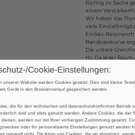
Richtig zu Sache g
einem Verstärkermo
Wir haben das Tho
viele Einstellmögli
Einbau-Resonanzfre
Bandpasskurve ergi
Die untere Grenzf
Hz. Da jeder Raum a
die beste Einstel
chutz-/Cookie-Einstellungen:
Varianten: 1) passiv
 unserer Website werden Cookies gesetzt. Dies sind kleine Textda
2) passiv mit
Konde
hrem Gerät in den Browserverlauf gespeichert werden.
3) aktiv mit Prote
kies, die für den technischen und datenschutzkonformen Betrieb 
rderlich sind und stets genutzt werden. Andere Cookies, die der St
 dienen, werden nur mit Ihrer vorherigen Zustimmung gesetzt. Co
gzwecken oder für personalisierte Einstellungen genutzt werden k
ir generell nicht. Die Arten von Cookies, die wir einsetzen, werde