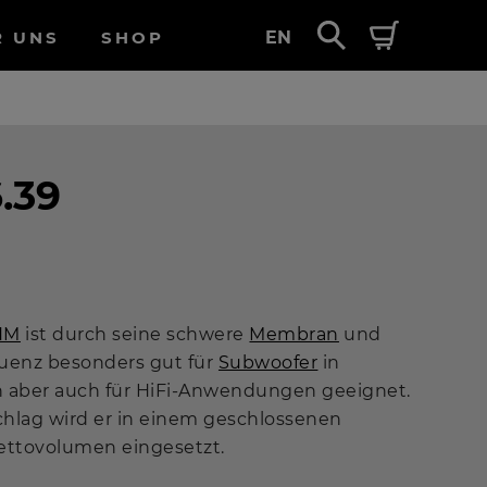
R UNS
SHOP
EN
.39
HM
ist durch seine schwere
Membran
und
quenz besonders gut für
Subwoofer
in
aber auch für HiFi-Anwendungen geeignet.
hlag wird er in einem geschlossenen
Nettovolumen eingesetzt.