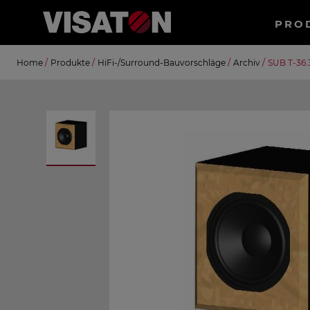
Haup
PRO
Direkt
Suche
Home
/
Produkte
/
HiFi-/Surround-Bauvorschläge
/
Archiv
/
SUB T-36.
zum
Inhalt