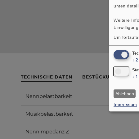
unten detail
Weitere Inf
Einwilligung
Um fortzufa
Tec
↓
2
Sta
TECHNISCHE DATEN
BESTÜCKUNGSLISTE
↓
1
Ablehnen
Nennbelastbarkeit
Impressum
Musikbelastbarkeit
Nennimpedanz Z