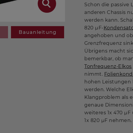
Schon die passive L
anderen Chassis nu
werden kann. Scha
820 µF-
Kondensat
g
Bauanleitung
angehoben und obe
Grenzfrequenz sink
Übrigens macht sic
bemerkbar, ob man 
Tonfrequenz-Elkos
nimmt.
Folienkond
hohen Leistungen 
werden. Welche Elk
Klangproblem als e
genaue Dimensionie
weiteres 1x 470 µF 
1x 820 µF nehmen.