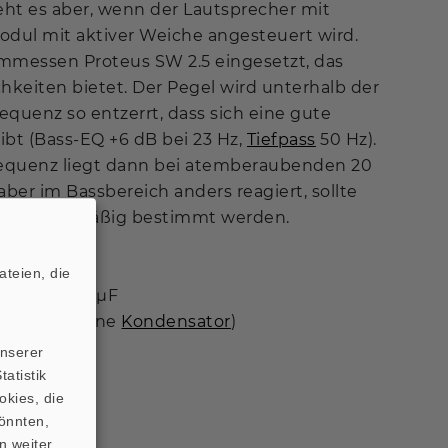
eht es aber, wenn der Lautsprecher mit
dul mit aktiver Weiche angesteuert wird.
mmessen Proteus SW 2.5 eingesetzt, das
chkeiten bietet. Der Pegel wird unterhalb der
quenz so entzerrt, dass sich eine gute
bt (Bass-EQ +6 dB bei 23 Hz,
Tiefpass
50 Hz).
requenz liegt dann bei atemberaubenden 20
ber im Bassbereich anders reagiert, sollte
lung gehörmäßig bestimmt werden.
teien, die
nsator
820 µF
us SW 2.5 (ohne
Kondensator
)
unserer
atistik
okies, die
önnten,
n weiter