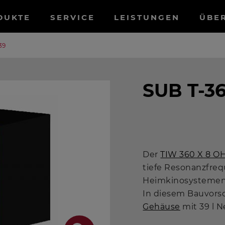
tnavigation
DUKTE
SERVICE
LEISTUNGEN
ÜBE
39
SUB T-36
Der
TIW 360 X 8 O
tiefe Resonanzfre
Heimkinosystemen 
In diesem Bauvorsc
Gehäuse
mit 39 l 