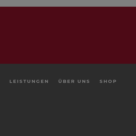
1 Stück
2 Beutel
8 Stück
0,5 m
E
LEISTUNGEN
ÜBER UNS
SHOP