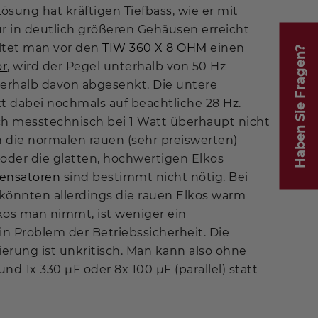
ösung hat kräftigen Tiefbass, wie er mit
r in deutlich größeren Gehäusen erreicht
ltet man vor den
TIW 360 X 8 OHM
einen
Haben Sie Fragen?
or
, wird der Pegel unterhalb von 50 Hz
rhalb davon abgesenkt. Die untere
t dabei nochmals auf beachtliche 28 Hz.
h messtechnisch bei 1 Watt überhaupt nicht
die normalen rauen (sehr preiswerten)
oder die glatten, hochwertigen Elkos
ensatoren
sind bestimmt nicht nötig. Bei
könnten allerdings die rauen Elkos warm
os man nimmt, ist weniger ein
in Problem der Betriebssicherheit. Die
rung ist unkritisch. Man kann also ohne
und 1x 330 µF oder 8x 100 µF (parallel) statt