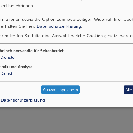
liert beschrieben.
ormationen sowie die Option zum jederzeitigen Widerruf Ihrer Cook
Nicht mehr im
 erhalten Sie hier:
Datenschutzerklärung
.
hren treffen Sie bitte eine Auswahl, welche Cookies gesetzt werd
hnisch notwendig für Seitenbetrieb
Dienste
tistik und Analyse
ZUSÄTZLICHER INHALT
Dienst
Auswahl speichern
All
Datenschutzerklärung