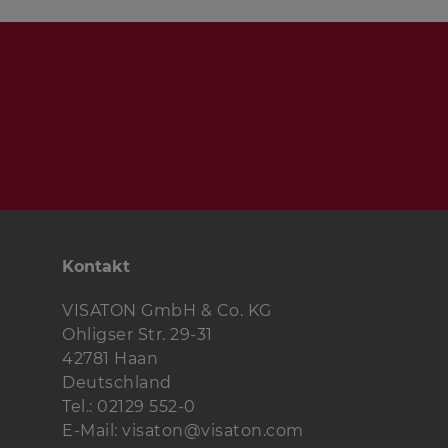
Gehäuse
oder fertig bestückte Boxen sind bei ww
erhältlich.
Tieftöner:
Dämpfungsmaterial:
Spezial-Holzschrauben:
Kabel:
Kontakt
VISATON GmbH & Co. KG
Ohligser Str. 29-31
42781 Haan
Deutschland
Tel.: 02129 552-0
E-Mail: visaton@visaton.com