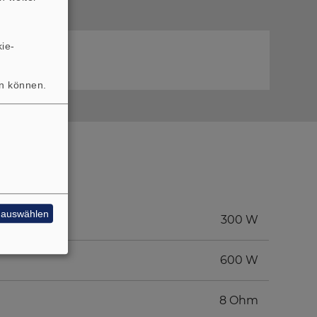
ie-
 Programm
en können.
e auswählen
300 W
600 W
8 Ohm