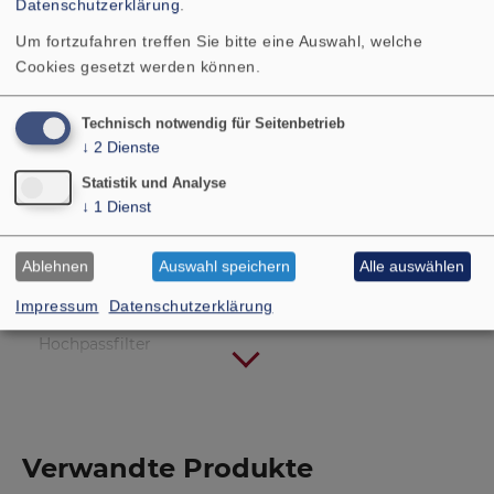
Datenschutzerklärung
.
Schallwandöffnung
123 x
Um fortzufahren treffen Sie bitte eine Auswahl, welche
Cookies gesetzt werden können.
Gewicht netto
Technisch notwendig für Seitenbetrieb
↓
2
Dienste
Anschlüsse
2 x 4,8 x 0,5 mm (+)/4,8 
Statistik und Analyse
↓
1
Dienst
Musikbelastbarkeit mit
300 W (12 dB/Okt.; 5
Hochpassfilter
Ablehnen
Auswahl speichern
Alle auswählen
Impressum
Datenschutzerklärung
Nennbelastbarkeit mit
200 W (12 dB/Okt.; 5
Hochpassfilter
Verwandte Produkte