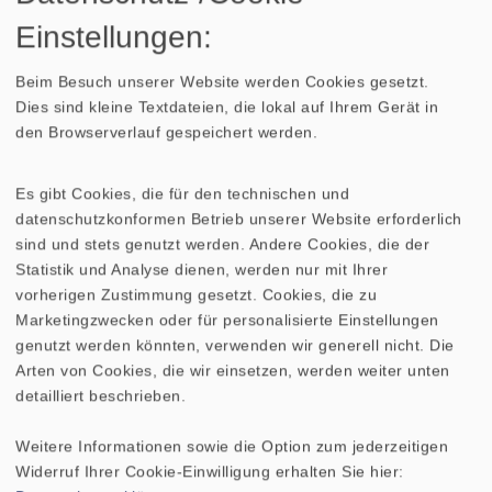
RICHTDIAGRAMM
Einstellungen:
Nennimpedanz Z
Beim Besuch unserer Website werden Cookies gesetzt.
Dies sind kleine Textdateien, die lokal auf Ihrem Gerät in
den Browserverlauf gespeichert werden.
Übertragungsbereich (-10
1200–1
dB)
Es gibt Cookies, die für den technischen und
datenschutzkonformen Betrieb unserer Website erforderlich
Mittlerer Schalldruckpegel
106 dB (
sind und stets genutzt werden. Andere Cookies, die der
Statistik und Analyse dienen, werden nur mit Ihrer
Abstrahlwinkel (−6 dB)
75°/4000 Hz hor.69°/4000 
vorherigen Zustimmung gesetzt. Cookies, die zu
Marketingzwecken oder für personalisierte Einstellungen
Resonanzfrequenz fs
genutzt werden könnten, verwenden wir generell nicht. Die
Arten von Cookies, die wir einsetzen, werden weiter unten
detailliert beschrieben.
Magnetische Induktion
Weitere Informationen sowie die Option zum jederzeitigen
Schwingspulendurchmesser
Widerruf Ihrer Cookie-Einwilligung erhalten Sie hier: