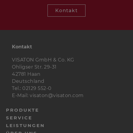
wohnraumfreundlich zu halten, wurde im
Kontakt
Bass auf das Hornprinzip verzichtet,
zugunsten der
großen
Membranfläche
zweier
W 250 S - 8
Ohm
im geschlossenen Volumen.
Das Besondere der Fiesta 25 ist das
Kontakt
Mitteltonhorn. Hier wird das
VISATON GmbH & Co. KG
Druckkammerhorn
DK 8 P - 100 V/15
Ohligser Str. 29-31
W
aus der Beschallungstechnik verwendet,
allerdings in einer niederohmigen Version
42781 Haan
(ohne 100-V-Übertrager). Es unterscheidet
Deutschland
sich von vielen anderen Hörnern dieser
Tel.: 02129 552-0
Bauart durch erstaunlich gute
E-Mail: visaton@visaton.com
Eigenschaften im Mitteltonbereich von
500 bis 5000 Hz. Folgerichtig wird es nur
PRODUKTE
in diesem Bereich eingesetzt. Als
SERVICE
Hochtöner wurde das schon im
LEISTUNGEN
Bauvorschlag
MB 208/H
bewährte