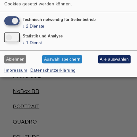
Cookies gesetzt werden können.
MB 156/3
Technisch notwendig für Seitenbetrieb
↓
2
Dienste
MB 208/H
Statistik und Analyse
↓
1
Dienst
MONITOR 890 MK III
Ablehnen
Auswahl speichern
Alle auswählen
NANO SAT MK II
Impressum
Datenschutzerklärung
NANO SUB
NoBox BB
PORTRAIT
QUADRO