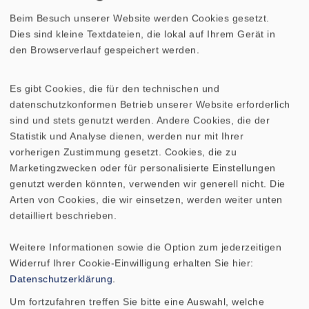
Beim Besuch unserer Website werden Cookies gesetzt.
COUPLET
Dies sind kleine Textdateien, die lokal auf Ihrem Gerät in
den Browserverlauf gespeichert werden.
COUPLET LIGHT
Es gibt Cookies, die für den technischen und
EXPERIENCE V 20
datenschutzkonformen Betrieb unserer Website erforderlich
sind und stets genutzt werden. Andere Cookies, die der
FIESTA 25
Statistik und Analyse dienen, werden nur mit Ihrer
vorherigen Zustimmung gesetzt. Cookies, die zu
Marketingzwecken oder für personalisierte Einstellungen
FONTANA
genutzt werden könnten, verwenden wir generell nicht. Die
Arten von Cookies, die wir einsetzen, werden weiter unten
FONTANELLA SAT
detailliert beschrieben.
FONTANELLA SUB
Weitere Informationen sowie die Option zum jederzeitigen
Widerruf Ihrer Cookie-Einwilligung erhalten Sie hier:
MINI SUB 170
Datenschutzerklärung
.
Um fortzufahren treffen Sie bitte eine Auswahl, welche
MB 115/B