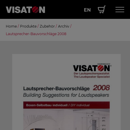
EN
Direkt
Home
/
Produkte
/
Zubehör
/
Archiv
/
Hauptnavigation
PRODUKTE
zum
Lautsprecher-Bauvorschläge 2008
Inhalt
SERVICE
LEISTUNGEN
ÜBER UNS
SHOP