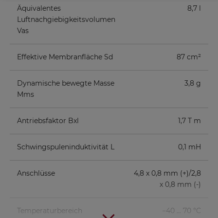
Äquivalentes
8,7 l
Luftnachgiebigkeitsvolumen
Vas
Effektive Membranfläche Sd
87 cm²
Dynamische bewegte Masse
3,8 g
Mms
Antriebsfaktor Bxl
1,7 T m
Schwingspuleninduktivität L
0,1 mH
Anschlüsse
4,8 x 0,8 mm (+)/2,8
x 0,8 mm (-)
Temperaturbereich
−40 ... 70 °C