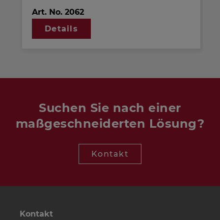
Metall. Zierring aus schwarzem Kunststoff.
Art. No.
2062
Auf Anfrage auch in anderen Farben
Details
lackiert erhältlich.
Suchen Sie nach einer
maßgeschneiderten Lösung?
Kontakt
Kontakt