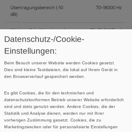
Übertragungsbereich (-10
70–18000 Hz
dB)
Mittlerer Schalldruckpegel
85 dB (1 W/1 m)
Datenschutz-/Cookie-
Abstrahlwinkel (−6 dB)
79°/4000 Hz
Einstellungen:
Grenzauslenkung
+/−2,5 mm
Beim Besuch unserer Website werden Cookies gesetzt.
Dies sind kleine Textdateien, die lokal auf Ihrem Gerät in
den Browserverlauf gespeichert werden.
Resonanzfrequenz fs
110 Hz
Es gibt Cookies, die für den technischen und
Magnetische Induktion
0,8 T
datenschutzkonformen Betrieb unserer Website erforderlich
sind und stets genutzt werden. Andere Cookies, die der
Magnetischer Fluss
150 µWb
Statistik und Analyse dienen, werden nur mit Ihrer
vorherigen Zustimmung gesetzt. Cookies, die zu
Obere Polplattenhöhe
3 mm
Marketingzwecken oder für personalisierte Einstellungen