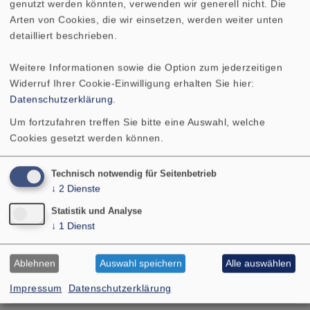
genutzt werden könnten, verwenden wir generell nicht. Die
Arten von Cookies, die wir einsetzen, werden weiter unten
Schwingspulendurchmesser
20 mm
detailliert beschrieben.
Wickelhöhe
4,5 mm
Weitere Informationen sowie die Option zum jederzeitigen
Widerruf Ihrer Cookie-Einwilligung erhalten Sie hier:
Schallwandöffnung
114 mm
Datenschutzerklärung
.
Um fortzufahren treffen Sie bitte eine Auswahl, welche
Gewicht netto
0,284 kg
Cookies gesetzt werden können.
Gleichstromwiderstand Rdc
3,4 Ohm
Technisch notwendig für Seitenbetrieb
↓
2
Dienste
Mechanischer Q-Faktor Qms
5,61
Statistik und Analyse
↓
1
Dienst
Elektrischer Q-Faktor Qes
2,8
Ablehnen
Auswahl speichern
Alle auswählen
Gesamt-Q-Faktor Qts
1,87
Impressum
Datenschutzerklärung