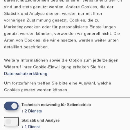
datenschutzkonformen Betrieb unserer Website erforderlich
Resonanzfrequenz fs
sind und stets genutzt werden. Andere Cookies, die der
Statistik und Analyse dienen, werden nur mit Ihrer
Magnetische Induktion
vorherigen Zustimmung gesetzt. Cookies, die zu
Marketingzwecken oder für personalisierte Einstellungen
Magnetischer Fluss
1
genutzt werden könnten, verwenden wir generell nicht. Die
Arten von Cookies, die wir einsetzen, werden weiter unten
detailliert beschrieben.
Obere Polplattenhöhe
Weitere Informationen sowie die Option zum jederzeitigen
Schwingspulendurchmesser
Widerruf Ihrer Cookie-Einwilligung erhalten Sie hier:
Datenschutzerklärung
.
Wickelhöhe
Um fortzufahren treffen Sie bitte eine Auswahl, welche
Cookies gesetzt werden können.
Schallwandöffnung
Technisch notwendig für Seitenbetrieb
↓
2
Dienste
Gewicht netto
Statistik und Analyse
↓
1
Dienst
Gleichstromwiderstand Rdc
7