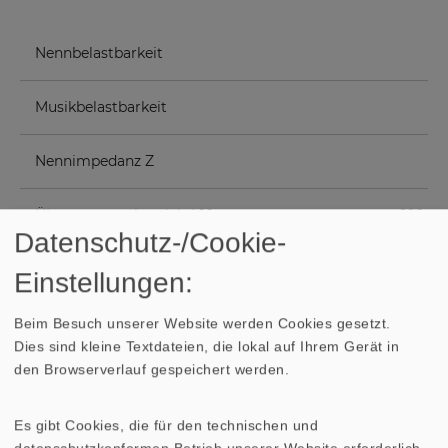
Nennbelastbarkeit
Musikbelastbarkeit
Nennimpedanz Z
Übertragungsbereich (-10
100–13
Datenschutz-/Cookie-
dB)
Einstellungen:
Mittlerer Schalldruckpegel
90 dB (1
Beim Besuch unserer Website werden Cookies gesetzt.
Abstrahlwinkel (−6 dB)
92°/4
Dies sind kleine Textdateien, die lokal auf Ihrem Gerät in
den Browserverlauf gespeichert werden.
Grenzauslenkung
+/−
Es gibt Cookies, die für den technischen und