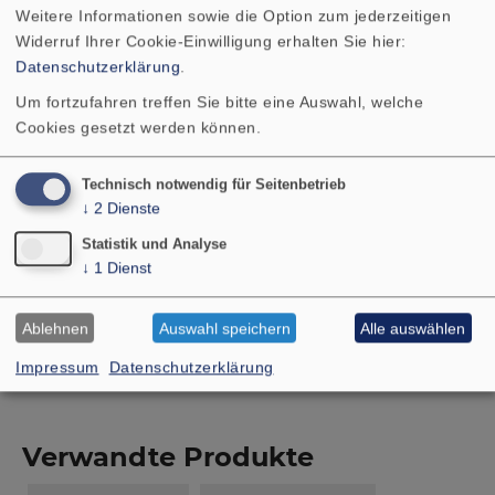
Wickelhöhe
4 mm
Weitere Informationen sowie die Option zum jederzeitigen
Widerruf Ihrer Cookie-Einwilligung erhalten Sie hier:
Datenschutzerklärung
.
Schallwandöffnung
80 mm
Um fortzufahren treffen Sie bitte eine Auswahl, welche
Gewicht netto
0,38 kg
Cookies gesetzt werden können.
Technisch notwendig für Seitenbetrieb
Anschlüsse
2,8 x 0,5 mm (+)/2,8
↓
2
Dienste
x 0,5 mm (-)
Statistik und Analyse
↓
1
Dienst
IP Schutzklasse
IP 65 IP X8 *) **)
Ablehnen
Auswahl speichern
Alle auswählen
Temperaturbereich
−40 ... 70 °C
Impressum
Datenschutzerklärung
Verwandte Produkte