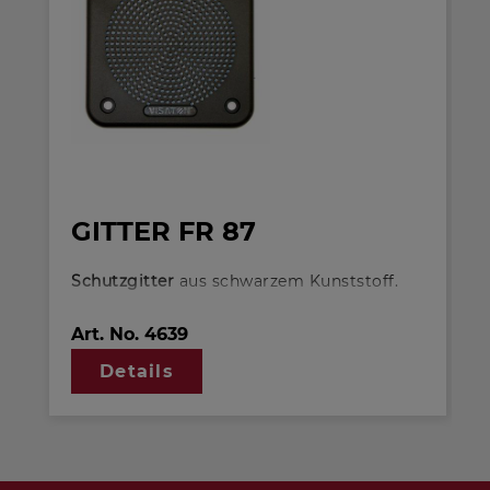
GITTER FR 87
Schutzgitter
aus schwarzem Kunststoff.
Auf Anfrage auch in anderen Farben
lackiert erhältlich.
Art. No.
4639
Details
Passend für: FR 87, SL 87 WPM