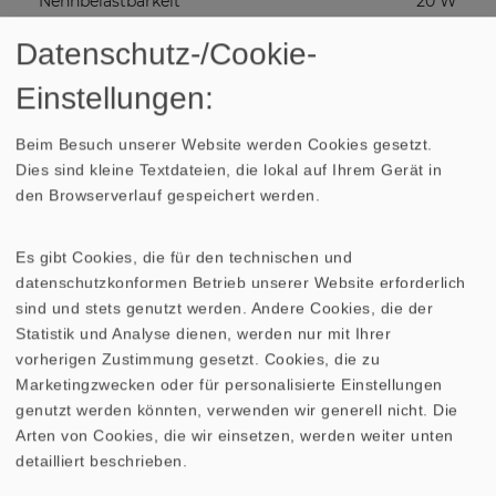
Nennbelastbarkeit
20 W
Datenschutz-/Cookie-
Nennimpedanz Z
4 Ohm
Einstellungen:
Übertragungsbereich (-10
350–5800 Hz
Beim Besuch unserer Website werden Cookies gesetzt.
dB)
Dies sind kleine Textdateien, die lokal auf Ihrem Gerät in
den Browserverlauf gespeichert werden.
Mittlerer Schalldruckpegel
94 dB (1 W/1 m)
Es gibt Cookies, die für den technischen und
Abstrahlwinkel (−6 dB)
142°/4000 Hz
datenschutzkonformen Betrieb unserer Website erforderlich
sind und stets genutzt werden. Andere Cookies, die der
Resonanzfrequenz fs
550 Hz
Statistik und Analyse dienen, werden nur mit Ihrer
vorherigen Zustimmung gesetzt. Cookies, die zu
Obere Polplattenhöhe
3 mm
Marketingzwecken oder für personalisierte Einstellungen
genutzt werden könnten, verwenden wir generell nicht. Die
Arten von Cookies, die wir einsetzen, werden weiter unten
Schwingspulendurchmesser
20 mm
detailliert beschrieben.