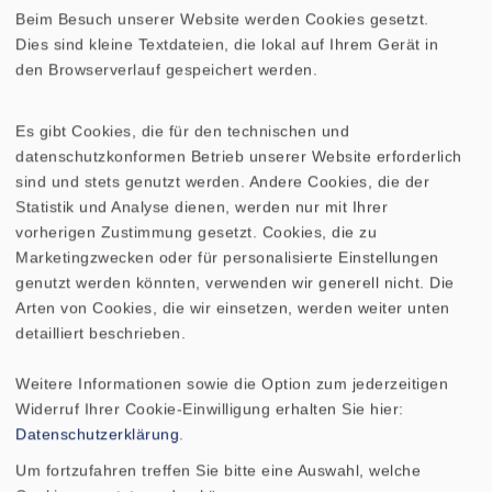
Beim Besuch unserer Website werden Cookies gesetzt.
Schwingspulendurchmesser
20 mm
Dies sind kleine Textdateien, die lokal auf Ihrem Gerät in
den Browserverlauf gespeichert werden.
Wickelhöhe
4,5 mm
Es gibt Cookies, die für den technischen und
Schallwandöffnung
76 mm
datenschutzkonformen Betrieb unserer Website erforderlich
sind und stets genutzt werden. Andere Cookies, die der
Gewicht netto
0,25 kg
Statistik und Analyse dienen, werden nur mit Ihrer
vorherigen Zustimmung gesetzt. Cookies, die zu
Marketingzwecken oder für personalisierte Einstellungen
Gleichstromwiderstand Rdc
7,9 Ohm
genutzt werden könnten, verwenden wir generell nicht. Die
Arten von Cookies, die wir einsetzen, werden weiter unten
Mechanischer Q-Faktor Qms
2,94
detailliert beschrieben.
Elektrischer Q-Faktor Qes
1,29
Weitere Informationen sowie die Option zum jederzeitigen
Widerruf Ihrer Cookie-Einwilligung erhalten Sie hier:
Datenschutzerklärung
.
Gesamt-Q-Faktor Qts
0,9
Um fortzufahren treffen Sie bitte eine Auswahl, welche