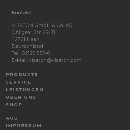
üblich, oder auch waagerecht auf einem
Kontakt
Fernsehgerät liegend, wie bei
Surroundanlagen üblich, installiert
VISATON GmbH & Co. KG
werden.
Ohligser Str. 29-31
Klanglich zeichnet sich der
CT CENTER
42781 Haan
81
durch ein präzises und gut von der Box
Deutschland
gelöstes Klangbild aus, das für
Tel.: 02129 552-0
Lautsprecher dieser Größe noch
E-Mail: visaton@visaton.com
erstaunlich kräftige Tieftonanteile hat.
PRODUKTE
SERVICE
LEISTUNGEN
ÜBER UNS
SHOP
AGB
IMPRESSUM