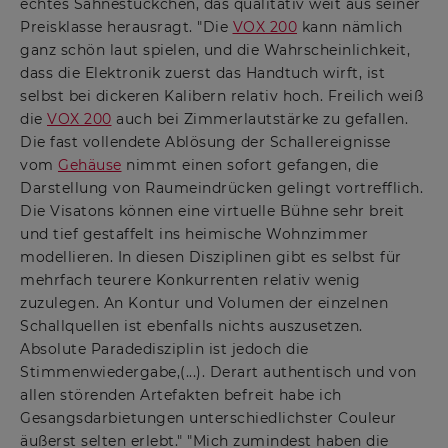
echtes Sahnestückchen, das qualitativ weit aus seiner
Preisklasse herausragt. "Die
VOX 200
kann nämlich
ganz schön laut spielen, und die Wahrscheinlichkeit,
dass die Elektronik zuerst das Handtuch wirft, ist
selbst bei dickeren Kalibern relativ hoch. Freilich weiß
die
VOX 200
auch bei Zimmerlautstärke zu gefallen.
Die fast vollendete Ablösung der Schallereignisse
vom
Gehäuse
nimmt einen sofort gefangen, die
Darstellung von Raumeindrücken gelingt vortrefflich.
Die Visatons können eine virtuelle Bühne sehr breit
und tief gestaffelt ins heimische Wohnzimmer
modellieren. In diesen Disziplinen gibt es selbst für
mehrfach teurere Konkurrenten relativ wenig
zuzulegen. An Kontur und Volumen der einzelnen
Schallquellen ist ebenfalls nichts auszusetzen.
Absolute Paradedisziplin ist jedoch die
Stimmenwiedergabe,(...). Derart authentisch und von
allen störenden Artefakten befreit habe ich
Gesangsdarbietungen unterschiedlichster Couleur
äußerst selten erlebt." "Mich zumindest haben die