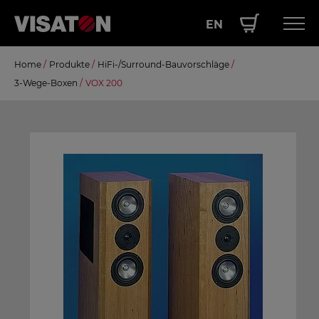
EN
Direkt
Home
/
Produkte
/
HiFi-/Surround-Bauvorschläge
/
Hauptnavigation
PRODUKTE
zum
3-Wege-Boxen
/
VOX 200
Inhalt
SERVICE
LEISTUNGEN
ÜBER UNS
SHOP