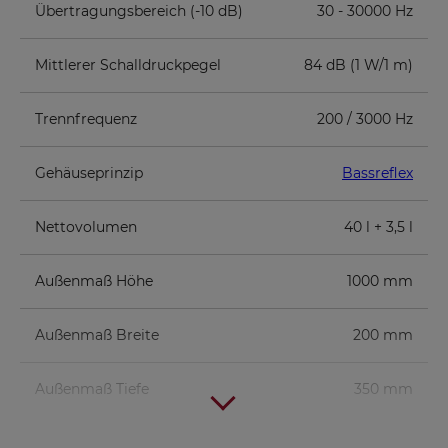
Übertragungsbereich (-10 dB)
30 - 30000 Hz
Mittlerer Schalldruckpegel
84 dB (1 W/1 m)
Trennfrequenz
200 / 3000 Hz
Gehäuseprinzip
Bassreflex
Nettovolumen
40 l + 3,5 l
Außenmaß Höhe
1000 mm
Außenmaß Breite
200 mm
Außenmaß Tiefe
350 mm