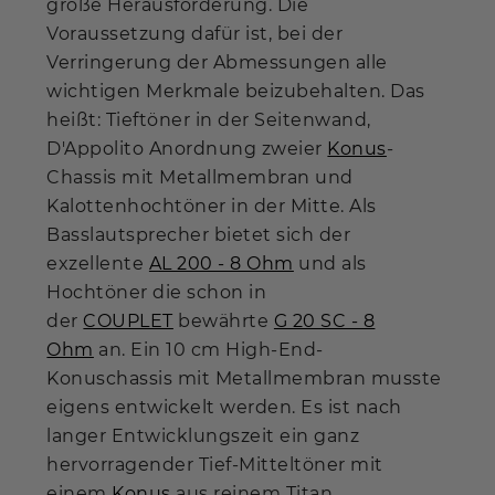
große Herausforderung. Die
Voraussetzung dafür ist, bei der
Verringerung der Abmessungen alle
wichtigen Merkmale beizubehalten. Das
heißt: Tieftöner in der Seitenwand,
D'Appolito Anordnung zweier
Konus
-
Chassis mit Metallmembran und
Kalottenhochtöner in der Mitte. Als
Basslautsprecher bietet sich der
exzellente
AL 200 - 8 Ohm
und als
Hochtöner die schon in
der
COUPLET
bewährte
G 20 SC - 8
Ohm
an. Ein 10 cm High-End-
Konuschassis mit Metallmembran musste
eigens entwickelt werden. Es ist nach
langer Entwicklungszeit ein ganz
hervorragender Tief-Mitteltöner mit
einem
Konus
aus reinem Titan