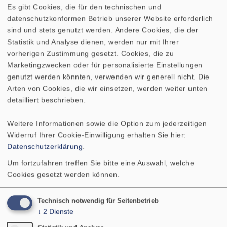
Es gibt Cookies, die für den technischen und
datenschutzkonformen Betrieb unserer Website erforderlich
Auszug aus Klang & Ton
sind und stets genutzt werden. Andere Cookies, die der
Sie zauberte in Verbindung mit dem kleinen
Statistik und Analyse dienen, werden nur mit Ihrer
Gewebehochtöner ein ungemein realistisches
vorherigen Zustimmung gesetzt. Cookies, die zu
Klangbild herbei, das besonders die Wiedergabe von
Marketingzwecken oder für personalisierte Einstellungen
Stimmen zum besonderen Genuss werden ließ. Der
genutzt werden könnten, verwenden wir generell nicht. Die
Mittenbereich war sehr fein aufgelöst und völlig frei
Arten von Cookies, die wir einsetzen, werden weiter unten
von störenden Verfärbungen. Trotz der
detailliert beschrieben.
eindrucksvollen Mittendynamik wurde der Klang auch
für empfindliche Ohren nie lästig oder gar nervig.
Weitere Informationen sowie die Option zum jederzeitigen
Und was Räumlichkeit und Abbildung betrifft, auch
Widerruf Ihrer Cookie-Einwilligung erhalten Sie hier:
hier operierte die kleine VOX makellos und
Datenschutzerklärung
.
eindrucksvoll.
Auszug aus Hobby HiFi
Um fortzufahren treffen Sie bitte eine Auswahl, welche
Kleiner Lautsprecher ganz groß. Dank der schlanken
Cookies gesetzt werden können.
Gehäuseform wirkt sie ausgesprochen zierlich, und
dieser optische Eindruck vergrößert das Erstaunen
Technisch notwendig für Seitenbetrieb
der Zuhörer, wenn sie loslegt: Klanglich agiert sie
↓
2
Dienste
nicht nur absolut erwachsen, sie bietet auch ein